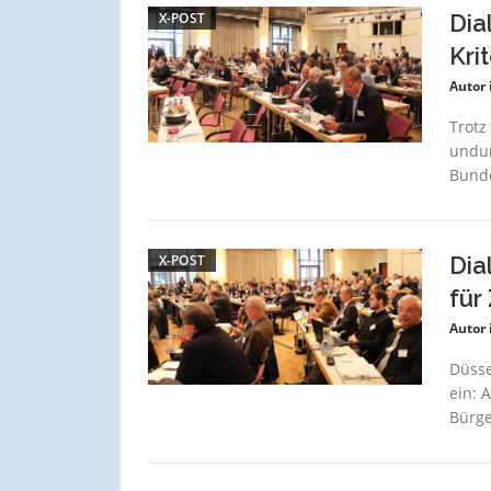
X-POST
Dia
Kri
Autor 
Trotz
undur
Bunde
X-POST
Dia
für
Autor 
Düsse
ein: 
Bürge