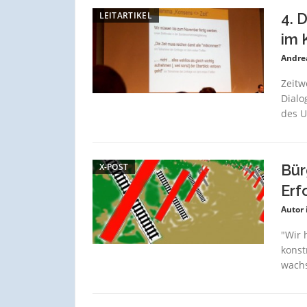
LEITARTIKEL
4. 
im 
Andre
Zeitw
Dialo
des U
X-POST
Bür
Erf
Autor 
"Wir 
konst
wachs