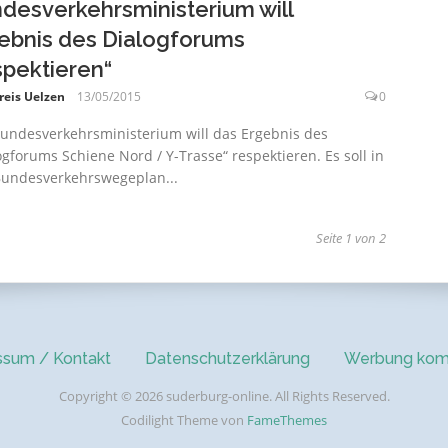
desverkehrsministerium will
ebnis des Dialogforums
spektieren“
reis Uelzen
13/05/2015
0
undesverkehrsministerium will das Ergebnis des
ogforums Schiene Nord / Y-Trasse“ respektieren. Es soll in
undesverkehrswegeplan...
g
Seite 1 von 2
ssum / Kontakt
Datenschutzerklärung
Werbung kom
Copyright © 2026 suderburg-online. All Rights Reserved.
Codilight Theme von
FameThemes