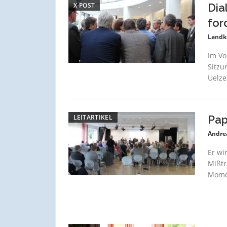
X-POST
Dia
for
Landk
Im Vo
Sitzu
Uelze
LEITARTIKEL
Pap
Andre
Er wi
Mißtr
Momen