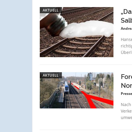
AKTUELL
„Da
Sal
Andre
Hanse
richt
Überl
AKTUELL
For
Nor
Press
Nach 
Verke
umwel