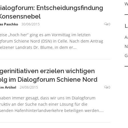
W
Dialogforum: Entscheidungsfindung
Konsensnebel
as Paschko
30/06/2015
0
L
eise „hoch her“ ging es am Vormittag im letzten
A
gforum Schiene Nord (DSN) in Celle. Nach dem Antrag
N
elzener Landrats Dr. Blume, in dem er...
G
gerinitiativen erzielen wichtigen
olg im Dialogforum Schiene Nord
im Artikel
24/06/2015
0
haben immer gesagt, dass wir uns im Dialogforum
ruktiv an der Suche nach einer Lösung für die
enden Hafenhinterlandverkehre beteiligen werden....