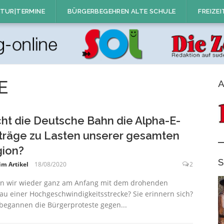
TUR|TERMINE
BÜRGERBEGEHREN ALTE SCHULE
FREIZEI
E
A
cht die Deutsche Bahn die Alpha-E-
träge zu Lasten unserer gesamten
ion?
S
im Artikel
18/08/2020
2
n wir wieder ganz am Anfang mit dem drohenden
u einer Hochgeschwindigkeitsstrecke? Sie erinnern sich?
begannen die Bürgerproteste gegen...