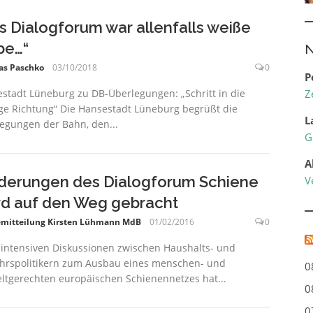
s Dialogforum war allenfalls weiße
be…“
N
as Paschko
03/10/2018
0
P
stadt Lüneburg zu DB-Überlegungen: „Schritt in die
Z
ige Richtung“ Die Hansestadt Lüneburg begrüßt die
L
egungen der Bahn, den...
G
A
derungen des Dialogforum Schiene
V
d auf den Weg gebracht
emitteilung Kirsten Lühmann MdB
01/02/2016
0
intensiven Diskussionen zwischen Haushalts- und
hrspolitikern zum Ausbau eines menschen- und
0
tgerechten europäischen Schienennetzes hat...
0
0