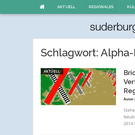
Direkt
AKTUELL
REGIONALES
KUL
zum
Inhalt
Schlagwort:
Alpha-
AKTUELL
Bri
Ver
Reg
Autor 
Stehe
Neuba
2014 