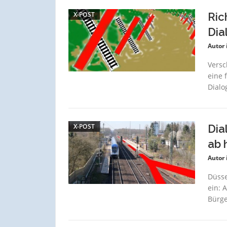
X-POST
Ric
Dia
Autor 
Versc
eine 
Dialo
X-POST
Dia
ab 
Autor 
Düsse
ein: 
Bürge