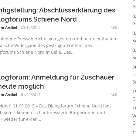
G
htigstellung: Abschlusserklärung des
0
logforums Schiene Nord
G
im Artikel
23/10/2015
0
0
hiedene Presseberichte von gestern und heute enthalten
S
falsche Widergabe des gestrigen Treffens des
0
gforums Schiene Nord in Celle. Das...
S
2
U
logforum: Anmeldung für Zuschauer
S
heute möglich
1
im Artikel
01/09/2015
0
G
ldorf, 01.09.2015 – Das Dialogforum Schiene Nord lädt
1
Ab sofort können sich interessierte Bürgerinnen und
V
r wieder für einen...
G
1