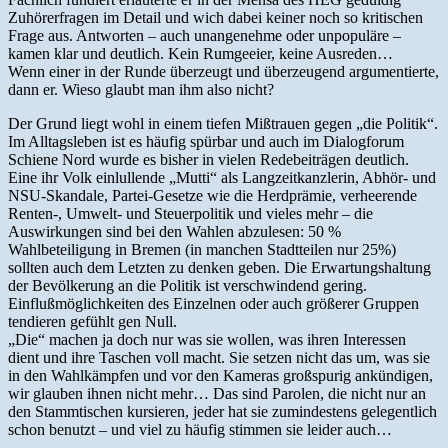
Zuhörerfragen im Detail und wich dabei keiner noch so kritischen
Frage aus. Antworten – auch unangenehme oder unpopuläre –
kamen klar und deutlich. Kein Rumgeeier, keine Ausreden…
Wenn einer in der Runde überzeugt und überzeugend argumentierte,
dann er. Wieso glaubt man ihm also nicht?
Der Grund liegt wohl in einem tiefen Mißtrauen gegen „die Politik“.
Im Alltagsleben ist es häufig spürbar und auch im Dialogforum
Schiene Nord wurde es bisher in vielen Redebeiträgen deutlich.
Eine ihr Volk einlullende „Mutti“ als Langzeitkanzlerin, Abhör- und
NSU-Skandale, Partei-Gesetze wie die Herdprämie, verheerende
Renten-, Umwelt- und Steuerpolitik und vieles mehr – die
Auswirkungen sind bei den Wahlen abzulesen: 50 %
Wahlbeteiligung in Bremen (in manchen Stadtteilen nur 25%)
sollten auch dem Letzten zu denken geben. Die Erwartungshaltung
der Bevölkerung an die Politik ist verschwindend gering.
Einflußmöglichkeiten des Einzelnen oder auch größerer Gruppen
tendieren gefühlt gen Null.
„Die“ machen ja doch nur was sie wollen, was ihren Interessen
dient und ihre Taschen voll macht. Sie setzen nicht das um, was sie
in den Wahlkämpfen und vor den Kameras großspurig ankündigen,
wir glauben ihnen nicht mehr… Das sind Parolen, die nicht nur an
den Stammtischen kursieren, jeder hat sie zumindestens gelegentlich
schon benutzt – und viel zu häufig stimmen sie leider auch…