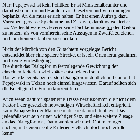
Nur: Papajewski ist kein Politiker. Er ist Ministerialbeamter und
damit ist sein Tun und Handeln von Gesetzen und Verordnungen
beplankt. An die muss er sich halten. Er hat einen Auftrag, dazu
Vorgaben, gewisse Spielräume und Zusagen, damit marschiert er
los. Vielleicht wäre es cleverer seine Fachkenntnisse
für
den Dialog
zu nutzen, als von vornherein seine Aussagen in Zweifel zu ziehen
und ihm keinen Glauben zu schenken.
Nicht der kürzlich von den Gutachtern vorgelegte Bericht
entscheidet über eine spätere Strecke, er ist ein Orientierungsrahmen
und keine Vorfestlegung.
Die durch das Dialogforum festzulegende Gewichtung der
einzelnen Kriterien wird später entscheidend sein.
Das wurde bereits beim ersten Dialogforum deutlich und darauf hat
Papajewski in Uelzen noch einmal hingewiesen. Darauf sollten sich
die Beteiligten im Forum konzentrieren.
Auch wenn dadurch später eine Trasse herauskommt, die nicht dem
Faktor 1 der gesetzlich notwendigen Wirtschaftlichkeit entspricht,
kann Papajewski der Mann sein, der sie da noch hinhievt. Das
jedenfalls war sein dritter, wichtiger Satz, und eine weitere Zusage
an das Dialogforum: „Dann werden wir nach Optimierungen
suchen, mit denen sie die Kriterien vielleicht doch noch erfüllen
kann“.