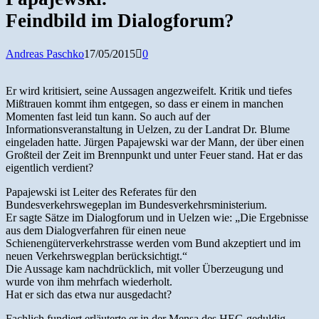
nach:
Feindbild im Dialogforum?
Andreas Paschko
17/05/2015
0
Er wird kritisiert, seine Aussagen angezweifelt. Kritik und tiefes
Mißtrauen kommt ihm entgegen, so dass er einem in manchen
Momenten fast leid tun kann. So auch auf der
Informationsveranstaltung in Uelzen, zu der Landrat Dr. Blume
eingeladen hatte. Jürgen Papajewski war der Mann, der über einen
Großteil der Zeit im Brennpunkt und unter Feuer stand. Hat er das
eigentlich verdient?
Papajewski ist Leiter des Referates für den
Bundesverkehrswegeplan im Bundesverkehrsministerium.
Er sagte Sätze im Dialogforum und in Uelzen wie: „Die Ergebnisse
aus dem Dialogverfahren für einen neue
Schienengüterverkehrstrasse werden vom Bund akzeptiert und im
neuen Verkehrswegplan berücksichtigt.“
Die Aussage kam nachdrücklich, mit voller Überzeugung und
wurde von ihm mehrfach wiederholt.
Hat er sich das etwa nur ausgedacht?
Fachlich fundiert erläuterte er in der Mensa des HEG geduldig