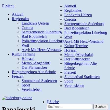
Direkt
Menü
Aktuell
zum
Regionales
Aktuell
Inhalt
Landkreis Uelzen
Regionales
Corona
Landkreis Uelzen
Samtgemeinde Suderburg
Corona
Bad Bodenteich
Samtgemeinde Suderburg
Polizeiinspektion Lüneburg
Bad Bodenteich
Wolf
Polizeiinspektion Lüneburg
Asyl: Mit Herz+Verstand
Wolf
Kultur|Termine
Asyl: Mit Herz+Verstand
Hörsaal
Kultur|Termine
Memo (Abgehakt)
Hörsaal
Der Plattsnacker
Memo (Abgehakt)
Bürgerbegehren Alte
Der Plattsnacker
Schule
Bürgerbegehren Alte Schule
Freizeit
Freizeit
Sommerbad Stadensen
Sommerbad Stadensen
Sport
Sport
Vereinsleben
Vereinsleben
Suche
Suchen
Papajewski.