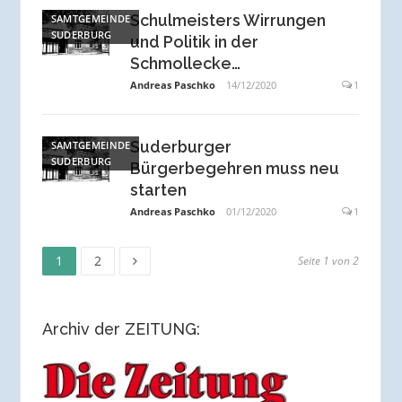
Schulmeisters Wirrungen
SAMTGEMEINDE
SUDERBURG
und Politik in der
Schmollecke…
Andreas Paschko
14/12/2020
1
Suderburger
SAMTGEMEINDE
SUDERBURG
Bürgerbegehren muss neu
starten
Andreas Paschko
01/12/2020
1
Seite
Seite
Seitennummerierung
1
2
Seite 1 von 2
der
Archiv der ZEITUNG:
Beiträge