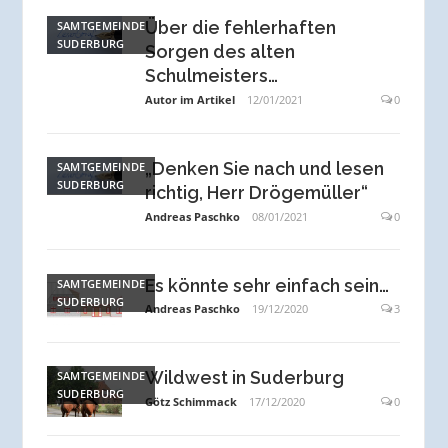
Über die fehlerhaften
SAMTGEMEINDE
SUDERBURG
Sorgen des alten
Schulmeisters…
Autor im Artikel
12/01/2021
0
„Denken Sie nach und lesen
SAMTGEMEINDE
SUDERBURG
richtig, Herr Drögemüller“
Andreas Paschko
08/01/2021
0
Es könnte sehr einfach sein…
SAMTGEMEINDE
SUDERBURG
Andreas Paschko
19/12/2020
3
Wildwest in Suderburg
SAMTGEMEINDE
SUDERBURG
Götz Schimmack
17/12/2020
0