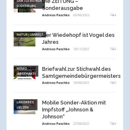
Die ZEITUNG –
SAMTGEMEINDE
SUDERBURG
Sonderausgabe
Andreas Paschko
03/06/2022
4
Der Wiedehopf ist Vogel des
NATUR|UMWELT
Jahres
Andreas Paschko
18/11/2021
0
Briefwahl zur Stichwahl des
MEMO
(ABGEHAKT)
Samtgemeindebürgermeisters
Andreas Paschko
19/09/2021
0
Mobile Sonder-Aktion mit
LANDKREIS
UELZEN
Impfstoff „Johnson &
Johnson“
Andreas Paschko
27/08/2021
0