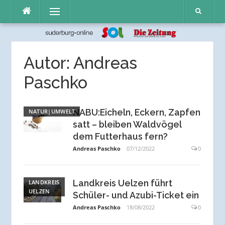
Direkt
Menü
zum
Inhalt
Autor:
Andreas
Paschko
NABU:Eicheln, Eckern, Zapfen
NATUR|UMWELT
satt – bleiben Waldvögel
dem Futterhaus fern?
Andreas Paschko
07/12/2022
0
Landkreis Uelzen führt
LANDKREIS
UELZEN
Schüler- und Azubi-Ticket ein
Andreas Paschko
18/08/2022
0