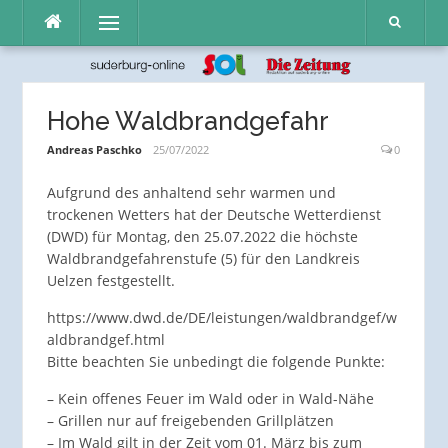
Direkt
Menü
zum
Inhalt
Hohe Waldbrandgefahr
Andreas Paschko
25/07/2022
0
Aufgrund des anhaltend sehr warmen und
trockenen Wetters hat der Deutsche Wetterdienst
(DWD) für Montag, den 25.07.2022 die höchste
Waldbrandgefahrenstufe (5) für den Landkreis
Uelzen festgestellt.
https://www.dwd.de/DE/leistungen/waldbrandgef/w
aldbrandgef.html
Bitte beachten Sie unbedingt die folgende Punkte:
– Kein offenes Feuer im Wald oder in Wald-Nähe
– Grillen nur auf freigebenden Grillplätzen
– Im Wald gilt in der Zeit vom 01. März bis zum