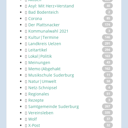
Asyl: Mit Herz+Verstand
40
Bad Bodenteich
2
Corona
85
Der Plattsnacker
174
Kommunalwahl 2021
3
Kultur|Termine
146
Landkreis Uelzen
291
Leitartikel
294
Lokal|Politik
163
Meinungen
43
Memo (Abgehakt
162
Musikschule Suderburg
11
Natur|Umwelt
58
Netz-Schnipsel
4
Regionales
51
Rezepte
3
Samtgemeinde Suderburg
267
Vereinsleben
335
Wolf
37
X-Post
32