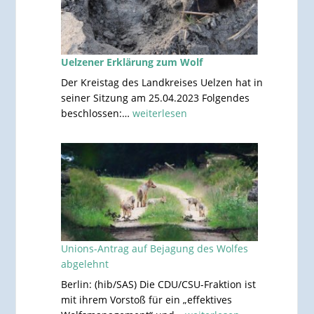
Uelzener Erklärung zum Wolf
Der Kreistag des Landkreises Uelzen hat in
seiner Sitzung am 25.04.2023 Folgendes
<strong>Uelzener
beschlossen:…
weiterlesen
Erklärung
zum
Wolf</strong>
Unions-Antrag auf Bejagung des Wolfes
abgelehnt
Berlin: (hib/SAS) Die CDU/CSU-Fraktion ist
mit ihrem Vorstoß für ein „effektives