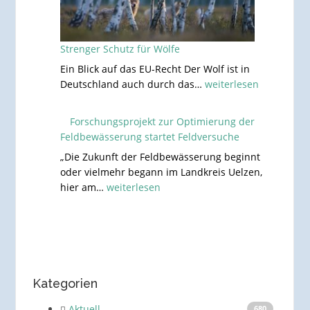
Strenger Schutz für Wölfe
Ein Blick auf das EU-Recht Der Wolf ist in
Strenger
Deutschland auch durch das…
weiterlesen
Schutz
für
Forschungsprojekt zur Optimierung der
Wölfe
Feldbewässerung startet Feldversuche
„Die Zukunft der Feldbewässerung beginnt
oder vielmehr begann im Landkreis Uelzen,
Forschungsprojekt
hier am…
weiterlesen
zur
Optimierung
der
Feldbewässerung
startet
Feldversuche
Kategorien
Aktuell
680