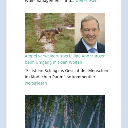
Unions-
Wolfsmanagement“ und…
weiterlesen
Antrag
auf
Bejagung
des
Wolfes
abgelehnt
Ampel verweigert überfällige Änderungen
beim Umgang mit den Wölfen
“Es ist ein Schlag ins Gesicht der Menschen
Ampel
im ländlichen Raum“, so kommentiert…
verweigert
weiterlesen
überfällige
Änderungen
beim
Umgang
mit
den
Wölfen