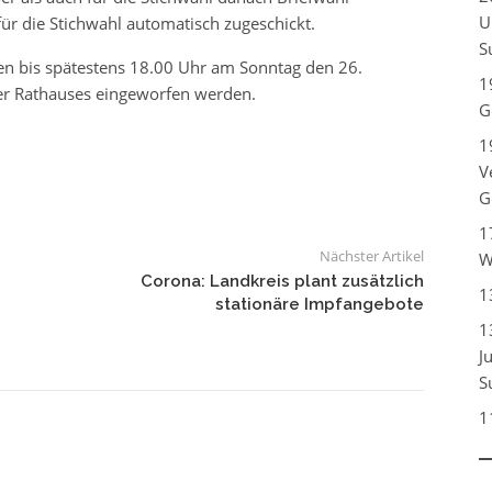
U
r die Stichwahl automatisch zugeschickt.
S
en bis spätestens 18.00 Uhr am Sonntag den 26.
1
er Rathauses eingeworfen werden.
G
1
V
G
1
Nächster Artikel
W
Corona: Landkreis plant zusätzlich
1
stationäre Impfangebote
1
J
S
1