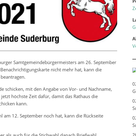
P
Z
L
G
A
V
erburger Samtgemeindebürgermeisters am 26. September
Benachrichtigungskarte nicht mehr hat, kann die
 beantragen.
0
.de schicken, mit den Angabe von Vor- und Nachname,
G
 jetzt höchste Zeit dafür, damit das Rathaus die
0
chicken kann.
S
hl am 12. September noch hat, kann die Rückseite
0
S
2
er als auch für die Stichwahl danach Briefwahl