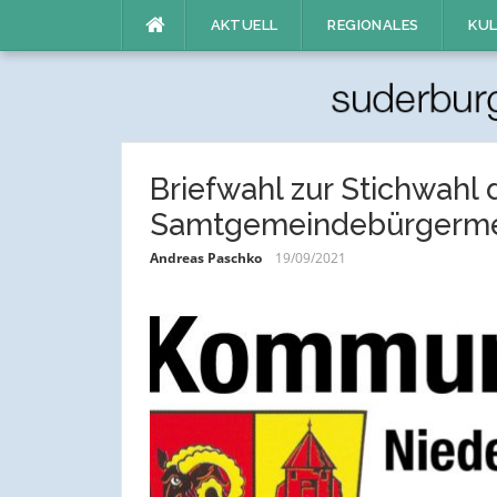
Direkt
AKTUELL
REGIONALES
KUL
zum
Inhalt
Briefwahl zur Stichwahl 
Samtgemeindebürgerme
Andreas Paschko
19/09/2021