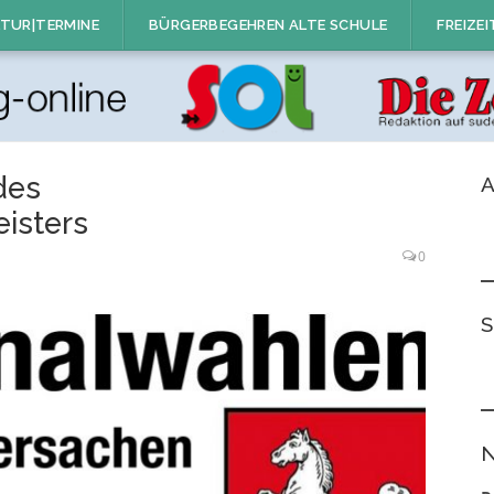
TUR|TERMINE
BÜRGERBEGEHREN ALTE SCHULE
FREIZEI
des
A
isters
0
S
N