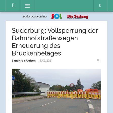
Direkt
Menü
zum
Inhalt
Suderburg: Vollsperrung der
Bahnhofstraße wegen
Erneuerung des
Brückenbelages
Landkreis Uelzen
15/09/2021
1