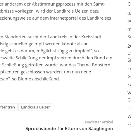
unter anderem der Abstimmungsprozess mit den Samt-
G
bnisse vorliegen, wird der Landkreis Uelzen dazu
0
ziehungsweise auf dem Internetportal des Landkreises
S
0
n Standorten sucht der Landkreis in der Kreisstadt
S
istig schneller geimpft werden könnte als an
2
e geht es darum, möglichst zügig zu impfen!“, so
U
ndesweite Schließung der Impfzentren durch den Bund ein
S
ur Schließung getroffen wurde, war das Thema Boostern
1
Impfzentren geschlossen wurden, um nun neue
G
esen“, so Blume abschließend.
1
V
G
fzentren
Landkreis Uelzen
1
W
Nächster Artikel
1
Sprechstunde für Eltern von Säuglingen