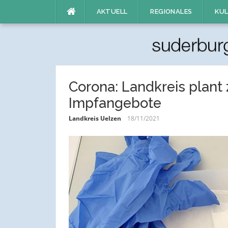
Direkt
AKTUELL
REGIONALES
KUL
zum
Inhalt
Corona: Landkreis plant 
Impfangebote
Landkreis Uelzen
18/11/2021