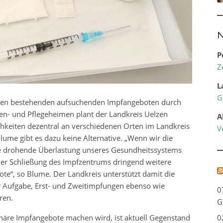
N
P
Z
L
G
chen bestehenden aufsuchenden Impfangeboten durch
ten- und Pflegeheimen plant der Landkreis Uelzen
A
ichkeiten dezentral an verschiedenen Orten im Landkreis
V
lume gibt es dazu keine Alternative. „Wenn wir die
ne drohende Überlastung unseres Gesundheitssystems
der Schließung des Impfzentrums dringend weitere
ote“, so Blume. Der Landkreis unterstützt damit die
r Aufgabe, Erst- und Zweitimpfungen ebenso wie
0
ren.
G
näre Impfangebote machen wird, ist aktuell Gegenstand
0