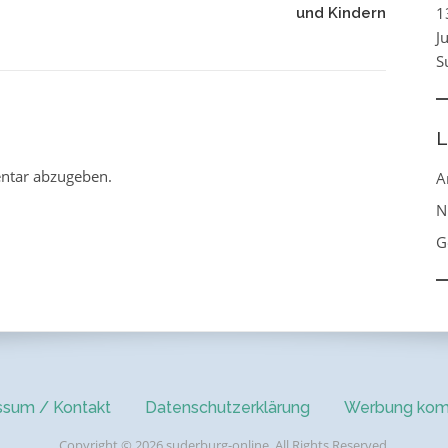
1
und Kindern
J
S
L
ntar abzugeben.
A
N
G
ssum / Kontakt
Datenschutzerklärung
Werbung kom
Copyright © 2026 suderburg-online. All Rights Reserved.