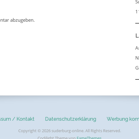
S
1
ntar abzugeben.
L
A
N
G
ssum / Kontakt
Datenschutzerklärung
Werbung kom
Copyright © 2026 suderburg-online. All Rights Reserved.
Codilight Theme von
FameThemes