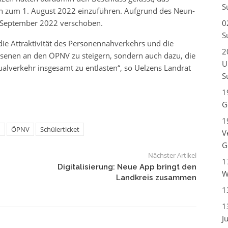
S
en zum 1. August 2022 einzuführen. Aufgrund des Neun-
1. September 2022 verschoben.
0
S
die Attraktivität des Personennahverkehrs und die
2
senen an den ÖPNV zu steigern, sondern auch dazu, die
U
lverkehr insgesamt zu entlasten“, so Uelzens Landrat
S
1
G
1
n
ÖPNV
Schülerticket
V
G
Nächster Artikel
1
Digitalisierung: Neue App bringt den
W
Landkreis zusammen
1
1
J