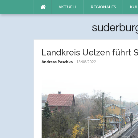
Direkt
AKTUELL
REGIONALES
KUL
zum
Inhalt
Landkreis Uelzen führt S
Andreas Paschko
18/08/2022