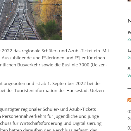
N
P
Z
L
2022 das regionale Schüler- und Azubi-Ticket ein. Mit
G
 Auszubildende und FSJlerinnen und FSJler für einen
ntlichen Busverkehr sowie die Buslinie 7000 (Uelzen-
A
V
nt angeboten und ist ab 1. September 2022 bei der
i der Touristeninformation der Hansestadt Uelzen
günstigter regionaler Schüler- und Azubi-Tickets
0
n Personennahverkehrs für Jugendliche und junge
G
chuss für Wirtschaftsförderung und Digitalisierung
0
zen hatten daraufhin den Beschluss gefasst, das