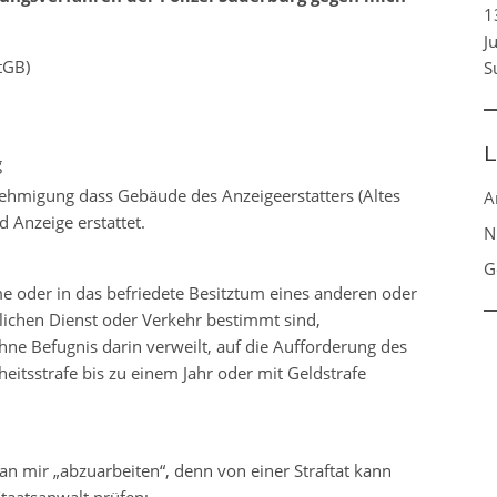
1
J
tGB)
S
L
g
nehmigung dass Gebäude des Anzeigeerstatters (Altes
A
 Anzeige erstattet.
N
G
e oder in das befriedete Besitztum eines anderen oder
ichen Dienst oder Verkehr bestimmt sind,
hne Befugnis darin verweilt, auf die Aufforderung des
iheitsstrafe bis zu einem Jahr oder mit Geldstrafe
 an mir „abzuarbeiten“, denn von einer Straftat kann
Staatsanwalt prüfen: