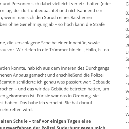
und Personen sich dabei vielleicht verletzt hatten (oder
G
n lag, der dort unbeobachtet und nichtsahnend ein
0
n, wenn man sich den Spruch eines Ratsherren
S
eben ohne Genehmigung ab – so hoch kann die Strafe
0
S
, die zerschlagene Scheibe einer Innentür, sowie
2
vor. Wir riefen in die Trümmer hinein: „Hallo, ist da
U
S
 werden könnte, hab ich aus dem Inneren des Durchgangs
1
enen Anbaus gemacht und anschließend die Polizei
G
eamtin schilderte ich genau was passiert war: Gebäude
1
ebrochen – und das wir das Gebäude betreten hatten, um
V
n gekommen ist. Für sie war das in Ordnung, sie
G
t haben. Das habe ich verneint. Sie hat darauf
1
 eintreffen wird.
W
alten Schule – traf vor einigen Tagen eine
1
ungsverfahren der Polizei Suderburg gegen mich