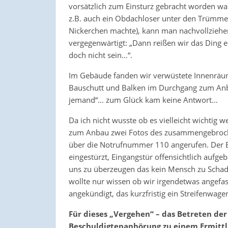
vorsätzlich zum Einsturz gebracht worden war 
z.B. auch ein Obdachloser unter den Trümmer
Nickerchen machte), kann man nachvollziehe
vergegenwärtigt: „Dann reißen wir das Ding 
doch nicht sein…“.
Im Gebäude fanden wir verwüstete Innenräume
Bauschutt und Balken im Durchgang zum Anbau 
jemand“… zum Glück kam keine Antwort…
Da ich nicht wusste ob es vielleicht wichtig
zum Anbau zwei Fotos des zusammengebroch
über die Notrufnummer 110 angerufen. Der B
eingestürzt, Eingangstür offensichtlich aufg
uns zu überzeugen das kein Mensch zu Schade
wollte nur wissen ob wir irgendetwas angefass
angekündigt, das kurzfristig ein Streifenwagen
Für dieses „Vergehen“ – das Betreten der 
Beschuldigtenanhörung zu einem Ermittl