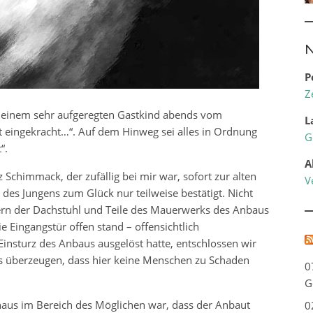
N
P
Z
 einem sehr aufgeregten Gastkind abends vom
L
st eingekracht…“. Auf dem Hinweg sei alles in Ordnung
G
“.
A
 Schimmack, der zufällig bei mir war, sofort zur alten
V
des Jungens zum Glück nur teilweise bestätigt. Nicht
ern der Dachstuhl und Teile des Mauerwerks des Anbaus
 Eingangstür offen stand – offensichtlich
Einsturz des Anbaus ausgelöst hatte, entschlossen wir
s überzeugen, dass hier keine Menschen zu Schaden
0
G
chaus im Bereich des Möglichen war, dass der Anbaut
0