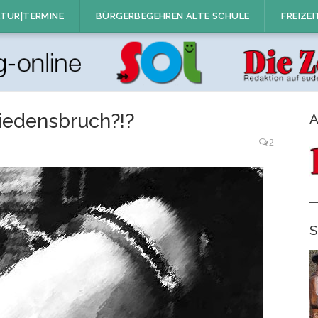
TUR|TERMINE
BÜRGERBEGEHREN ALTE SCHULE
FREIZEI
riedensbruch?!?
A
2
S