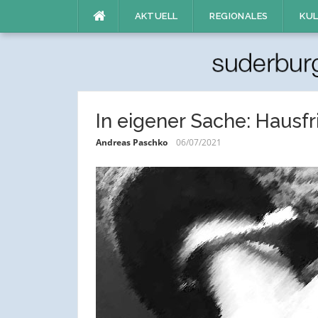
Direkt
AKTUELL
REGIONALES
KUL
zum
Inhalt
In eigener Sache: Hausf
Andreas Paschko
06/07/2021