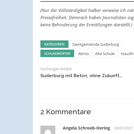
(Nur der Vollständigkeit halber verweise ich na
Pressefreiheit. Demnach haben Journalisten sog
keine Behinderung der Ermittlungen darstellt.)
Samtgemeinde Suderburg
KATEGORIEN
Abriss
Alte Schule
Hausfr
SCHLAGWÖRTER
Vorheriger Artikel
Suderburg mit Beton, ohne Zukunft…
2 Kommentare
Angela Schroeb-Hering
09/07/2021