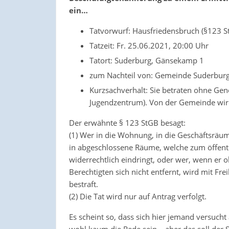
ein…
Tatvorwurf: Hausfriedensbruch (§123 S
Tatzeit: Fr. 25.06.2021, 20:00 Uhr
Tatort: Suderburg, Gänsekamp 1
zum Nachteil von: Gemeinde Suderbur
Kurzsachverhalt: Sie betraten ohne Ge
Jugendzentrum). Von der Gemeinde wird
Der erwähnte § 123 StGB besagt:
(1) Wer in die Wohnung, in die Geschäftsräum
in abgeschlossene Räume, welche zum öffentl
widerrechtlich eindringt, oder wer, wenn er o
Berechtigten sich nicht entfernt, wird mit Fre
bestraft.
(2) Die Tat wird nur auf Antrag verfolgt.
Es scheint so, dass sich hier jemand versucht
wohl kaum die Rede sein – aber das soll der 