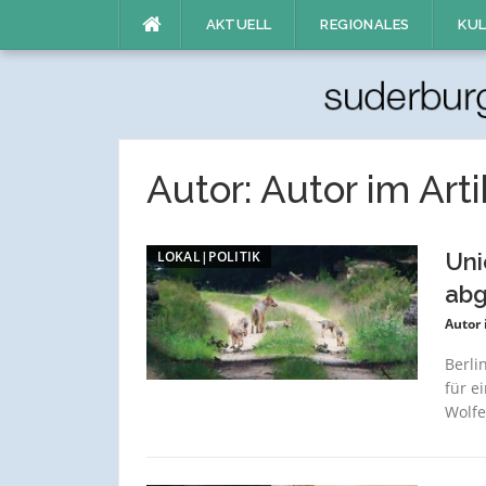
Direkt
AKTUELL
REGIONALES
KUL
zum
Inhalt
Autor:
Autor im Arti
LOKAL|POLITIK
Uni
abg
Autor 
Berli
für e
Wolfe