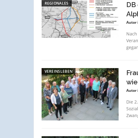
REGIONALES
DB 
Alp
Autor 
Nach 
Veran
gegan
VEREINSLEBEN
Fra
wie
Autor 
Die 2
Sozia
Zwang