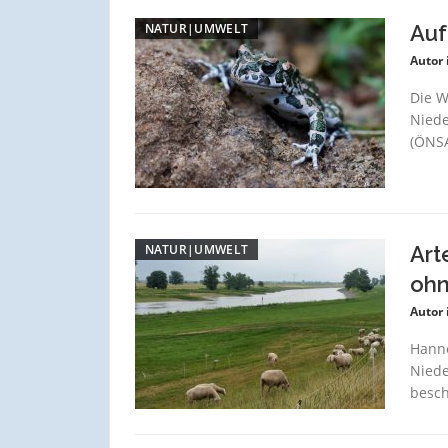
NATUR|UMWELT
Auf
Autor 
Die W
Niede
(ÖNSA
NATUR|UMWELT
Art
ohn
Autor 
Hanno
Niede
besch