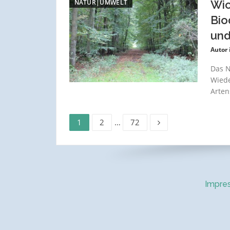
NATUR|UMWELT
Wic
Bio
und
Autor 
Das N
Wiede
Arten
Seite
Seite
Seite
Seitennummerierun
1
2
…
72
der
Beiträge
Impre