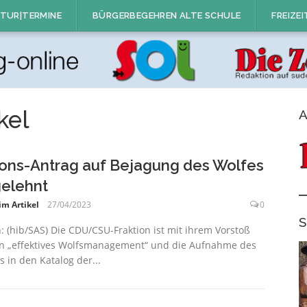
TUR|TERMINE
BÜRGERBEGEHREN ALTE SCHULE
FREIZEI
kel
A
ons-Antrag auf Bejagung des Wolfes
elehnt
im Artikel
27/04/2023
0
S
n: (hib/SAS) Die CDU/CSU-Fraktion ist mit ihrem Vorstoß
in „effektives Wolfsmanagement“ und die Aufnahme des
s in den Katalog der...