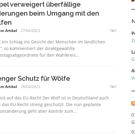
el verweigert überfällige
erungen beim Umgang mit den
N
fen
im Artikel
27/04/2023
0
P
Z
st ein Schlag ins Gesicht der Menschen im ländlichen
, so kommentiert der direktgewählte
L
stagsabgeordnete für den Wahlkreis...
G
A
enger Schutz für Wölfe
V
im Artikel
26/04/2023
0
lick auf das EU-Recht Der Wolf ist in Deutschland auch
 das EU-Recht streng geschützt. Die nun geplante
zesänderung geht aber konträr zum...
0
G
0