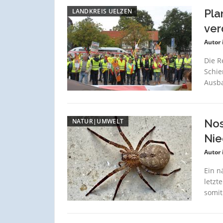
LANDKREIS UELZEN
Pla
ver
Autor 
Die R
Schie
Ausba
NATUR|UMWELT
Nos
Nie
Autor 
Ein n
letzt
somit