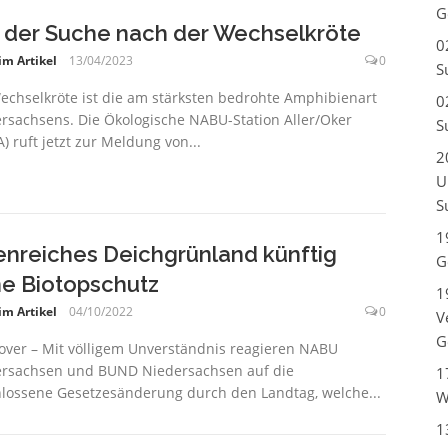
G
 der Suche nach der Wechselkröte
0
im Artikel
13/04/2023
0
S
echselkröte ist die am stärksten bedrohte Amphibienart
0
rsachsens. Die Ökologische NABU-Station Aller/Oker
S
) ruft jetzt zur Meldung von...
2
U
S
1
enreiches Deichgrünland künftig
G
e Biotopschutz
1
im Artikel
04/10/2022
0
V
G
ver – Mit völligem Unverständnis reagieren NABU
rsachsen und BUND Niedersachsen auf die
1
lossene Gesetzesänderung durch den Landtag, welche...
W
1