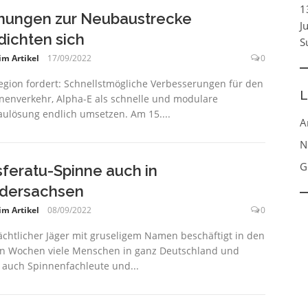
1
nungen zur Neubaustrecke
J
dichten sich
S
im Artikel
17/09/2022
0
egion fordert: Schnellstmögliche Verbesserungen für den
L
nenverkehr, Alpha-E als schnelle und modulare
ulösung endlich umsetzen. Am 15....
A
N
G
feratu-Spinne auch in
dersachsen
im Artikel
08/09/2022
0
ächtlicher Jäger mit gruseligem Namen beschäftigt in den
en Wochen viele Menschen in ganz Deutschland und
 auch Spinnenfachleute und...