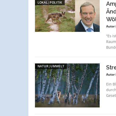
LOKAL|POLITIK
Amp
Änd
Wöl
Autor 
“Es i
Raum“
Bunde
NATUR|UMWELT
Str
Autor 
Ein B
durch
Geset