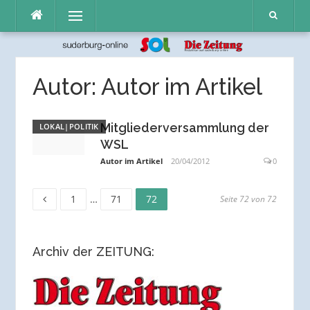
Direkt
Menü
zum
Inhalt
Autor:
Autor im Artikel
Mitgliederversammlung der
LOKAL|POLITIK
WSL
Autor im Artikel
20/04/2012
0
Seite
Seite
Seite
Seitennummerierung
1
…
71
72
Seite 72 von 72
der
Archiv der ZEITUNG:
Beiträge