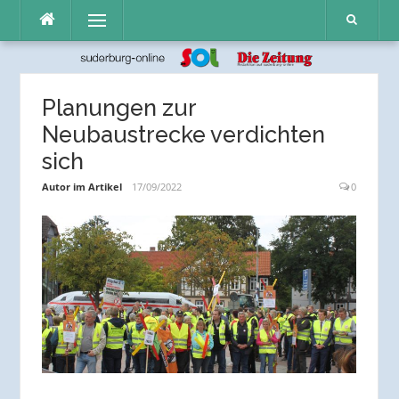
Direkt
Menü
zum
Inhalt
Planungen zur
Neubaustrecke verdichten
sich
Autor im Artikel
17/09/2022
0