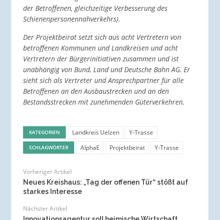
der Betroffenen, gleichzeitige Verbesserung des
Schienenpersonennahverkehrs).
D
er Projektbeirat setzt sich aus acht Vertretern von
betroffenen Kommunen und Landkreisen und acht
Vertretern der Bürgerinitiativen zusammen und ist
unabhängig von Bund, Land und Deutsche Bahn AG. Er
sieht sich als Vertreter und Ansprechpartner für alle
Betroffenen an den Ausbaustrecken und an den
Bestandsstrecken mit zunehmenden Güterverkehren.
Landkreis Uelzen
Y-Trasse
KATEGORIEN
AlphaE
Projektbeirat
Y-Trasse
SCHLAGWÖRTER
Vorheriger Artikel
Neues Kreishaus: „Tag der offenen Tür“ stößt auf
starkes Interesse
Nächster Artikel
Innovationsagentur soll heimische Wirtschaft