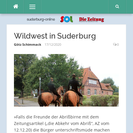
Direkt
Menü
zum
Inhalt
Wildwest in Suderburg
Götz Schimmack
17/12/2020
0
»Falls die Freunde der Abrißbirne mit dem
Zeitungsartikel („die Abkehr vom Abriß“, AZ vom
12.12.20) die Bürger unterschriftsmüde machen