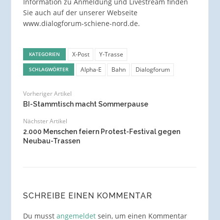
Information zu Anmeldung und Livestream finden
Sie auch auf der unserer Webseite
www.dialogforum-schiene-nord.de.
X-Post
Y-Trasse
KATEGORIEN
Alpha-E
Bahn
Dialogforum
SCHLAGWÖRTER
Vorheriger Artikel
BI-Stammtisch macht Sommerpause
Nächster Artikel
2.000 Menschen feiern Protest-Festival gegen
Neubau-Trassen
SCHREIBE EINEN KOMMENTAR
Du musst
angemeldet
sein, um einen Kommentar