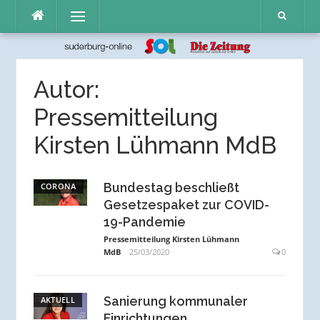
Direkt
Menü
zum
Inhalt
Autor:
Pressemitteilung
Kirsten Lühmann MdB
Bundestag beschließt
CORONA
Gesetzespaket zur COVID-
19-Pandemie
Pressemitteilung Kirsten Lühmann
MdB
25/03/2020
0
Sanierung kommunaler
AKTUELL
Einrichtungen