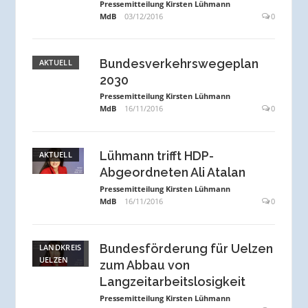
Pressemitteilung Kirsten Lühmann
MdB
03/12/2016
0
Bundesverkehrswegeplan
AKTUELL
2030
Pressemitteilung Kirsten Lühmann
MdB
16/11/2016
0
Lühmann trifft HDP-
AKTUELL
Abgeordneten Ali Atalan
Pressemitteilung Kirsten Lühmann
MdB
16/11/2016
0
Bundesförderung für Uelzen
LANDKREIS
UELZEN
zum Abbau von
Langzeitarbeitslosigkeit
Pressemitteilung Kirsten Lühmann