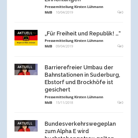
Pressemitteilung Kirsten Lühmann
MdB
10/04/2019
0
„Für Freiheit und Republik! …“
AKTUELL
Pressemitteilung Kirsten Lühmann
MdB
09/04/2019
0
Barrierefreier Umbau der
AKTUELL
Bahnstationen in Suderburg,
Ebstorf und Brockhöfe ist
gesichert
Pressemitteilung Kirsten Lühmann
MdB
15/11/2018
0
Bundesverkehrswegeplan
AKTUELL
zum Alpha E wird