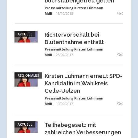
buchstabengetreu gelten
Pressemitteilung Kirsten Lühmann
MdB
15/10/2018
0
Richtervorbehalt bei
AKTUELL
Blutentnahme entfällt
Pressemitteilung Kirsten Lühmann
MdB
23/02/2017
0
Kirsten Lühmann erneut SPD-
REGIONALES
Kandidatin im Wahlkreis
Celle-Uelzen
Pressemitteilung Kirsten Lühmann
MdB
19/02/2017
0
Teilhabegesetz mit
AKTUELL
zahlreichen Verbesserungen