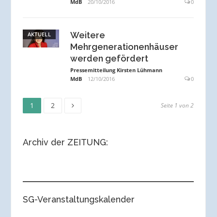
MdB
20/10/2016
0
Weitere
AKTUELL
Mehrgenerationenhäuser
werden gefördert
Pressemitteilung Kirsten Lühmann
MdB
12/10/2016
0
Seite
Seite
Seitennummerierung
1
2
Seite 1 von 2
der
Archiv der ZEITUNG:
Beiträge
SG-Veranstaltungskalender