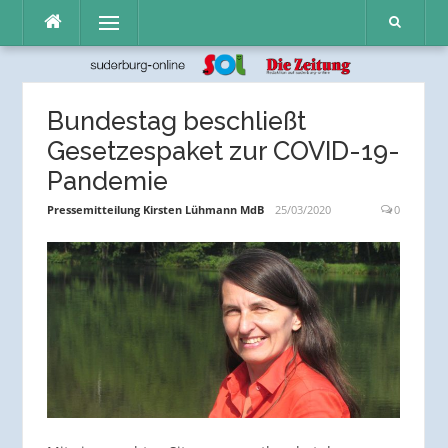
Direkt
Menü
zum
Inhalt
Bundestag beschließt
Gesetzespaket zur COVID-19-
Pandemie
Pressemitteilung Kirsten Lühmann MdB
25/03/2020
0