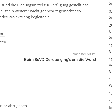
S
Bund die Planungsmittel zur Verfügung gestellt hat.
n ist ein weiterer wichtiger Schritt gemacht,“ so
0
 des Projekts eng begleiten!“
S
2
U
rg
S
burg
1
G
Nächster Artikel
1
Beim SoVD Gerdau ging’s um die Wurst
V
G
1
W
1
1
ntar abzugeben.
J