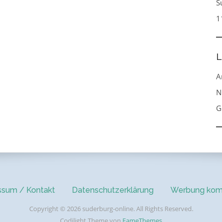
S
1
L
A
N
G
ssum / Kontakt
Datenschutzerklärung
Werbung kom
Copyright © 2026 suderburg-online. All Rights Reserved.
Codilight Theme von
FameThemes