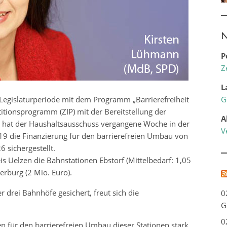
N
P
Z
L
Legislaturperiode mit dem Programm „Barrierefreiheit
G
titionsprogramm (ZIP) mit der Bereitstellung der
A
, hat der Haushaltsausschuss vergangene Woche in der
V
9 die Finanzierung für den barrierefreien Umbau von
 sichergestellt.
 Uelzen die Bahnstationen Ebstorf (Mittelbedarf: 1,05
rburg (2 Mio. Euro).
 drei Bahnhöfe gesichert, freut sich die
0
G
0
n für den barrierefreien Umbau dieser Stationen stark