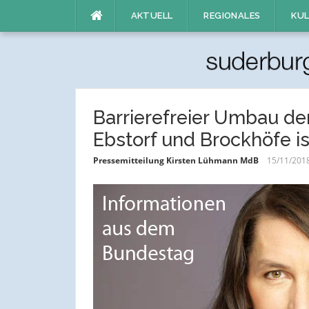
Direkt
AKTUELL
REGIONALES
KUL
zum
Inhalt
Barrierefreier Umbau de
Ebstorf und Brockhöfe is
Pressemitteilung Kirsten Lühmann MdB
15/11/201