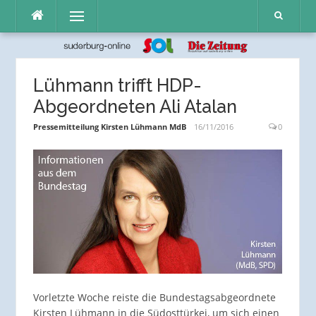
Direkt
Menü
zum
Inhalt
Lühmann trifft HDP-
Abgeordneten Ali Atalan
Pressemitteilung Kirsten Lühmann MdB
16/11/2016
0
Vorletzte Woche reiste die Bundestagsabgeordnete
Kirsten Lühmann in die Südosttürkei, um sich einen