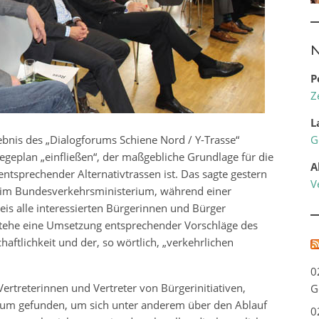
N
P
Z
L
bnis des „Dialogforums Schiene Nord / Y-Trasse“
G
egeplan „einfließen“, der maßgebliche Grundlage für die
A
ntsprechender Alternativtrassen ist. Das sagte gestern
V
er im Bundesverkehrsministerium, während einer
eis alle interessierten Bürgerinnen und Bürger
 stehe eine Umsetzung entsprechender Vorschläge des
aftlichkeit und der, so wörtlich, „verkehrlichen
0
Vertreterinnen und Vertreter von Bürgerinitiativen,
G
ium gefunden, um sich unter anderem über den Ablauf
0