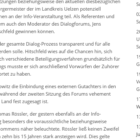
tzungen beziehungsweise den aktuellen diesbezüglichen
S
rgermeister der im Landkreis Uelzen potenziell
0
 an der Info-Veranstaltung teil. Als Referenten und
S
rem auch den Moderator des Dialogforums, Jens
tschfeld gewinnen können.
2
U
der gesamte Dialog-Prozess transparent und für alle
S
rden solle. Hitschfeld wies auf die Chancen hin, sich
1
rch verschiedene Beteiligungsverfahren grundsätzlich für
G
ings musste er sich anschließend Vorwürfen der Zuhörer
rtet zu haben.
1
V
witz die Einbindung eines externen Gutachters in den
G
 während der zweiten Sitzung des Forums vehement
1
Land fest zugesagt ist.
W
mas Rössler, der gestern ebenfalls an der Info-
1
g besonders die voraussichtliche beziehungsweise
1
kommens näher beleuchtete. Rössler ließ keinen Zweifel
J
zehn bis 15 Jahren stark ansteigen wird. Dies gelte