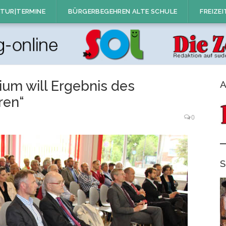
TUR|TERMINE
BÜRGERBEGEHREN ALTE SCHULE
FREIZEI
um will Ergebnis des
A
ren“
0
S