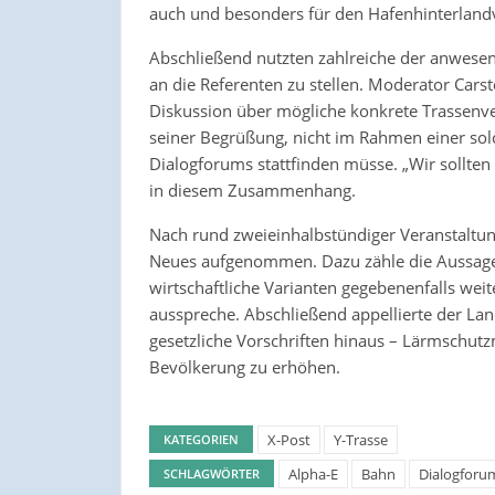
auch und besonders für den Hafenhinterland
Abschließend nutzten zahlreiche der anwese
an die Referenten zu stellen. Moderator Carst
Diskussion über mögliche konkrete Trassenve
seiner Begrüßung, nicht im Rahmen einer so
Dialogforums stattfinden müsse. „Wir sollten 
in diesem Zusammenhang.
Nach rund zweieinhalbstündiger Veranstaltun
Neues aufgenommen. Dazu zähle die Aussage 
wirtschaftliche Varianten gegebenenfalls wei
ausspreche. Abschließend appellierte der Lan
gesetzliche Vorschriften hinaus – Lärmsch
Bevölkerung zu erhöhen.
X-Post
Y-Trasse
KATEGORIEN
Alpha-E
Bahn
Dialogforu
SCHLAGWÖRTER