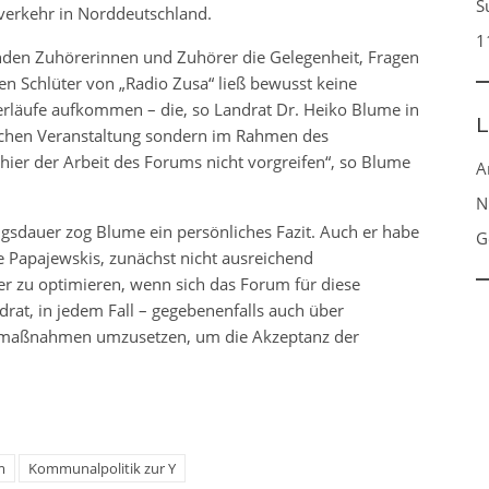
S
verkehr in Norddeutschland.
1
nden Zuhörerinnen und Zuhörer die Gelegenheit, Fragen
en Schlüter von „Radio Zusa“ ließ bewusst keine
rläufe aufkommen – die, so Landrat Dr. Heiko Blume in
L
lchen Veranstaltung sondern im Rahmen des
hier der Arbeit des Forums nicht vorgreifen“, so Blume
A
N
gsdauer zog Blume ein persönliches Fazit. Auch er habe
G
Papajewskis, zunächst nicht ausreichend
ter zu optimieren, wenn sich das Forum für diese
drat, in jedem Fall – gegebenenfalls auch über
utzmaßnahmen umzusetzen, um die Akzeptanz der
m
Kommunalpolitik zur Y