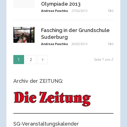
Olympiade 2013
Andreas Paschko
27/02/2013
0
Fasching in der Grundschule
Suderburg
Andreas Paschko
26/02/2013
0
Seite
Seite
Seitennummerierung
1
2
Seite 1 von 2
der
Archiv der ZEITUNG:
Beiträge
SG-Veranstaltungskalender