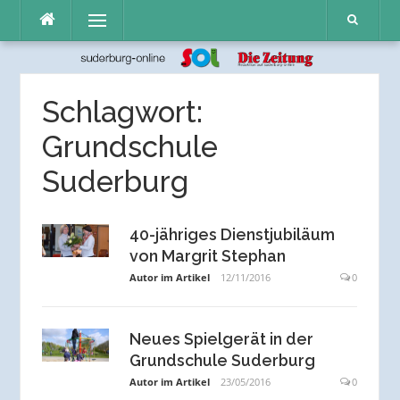
Direkt
Menü
zum
Inhalt
Schlagwort:
Grundschule
Suderburg
40-jähriges Dienstjubiläum
von Margrit Stephan
Autor im Artikel
12/11/2016
0
Neues Spielgerät in der
Grundschule Suderburg
Autor im Artikel
23/05/2016
0