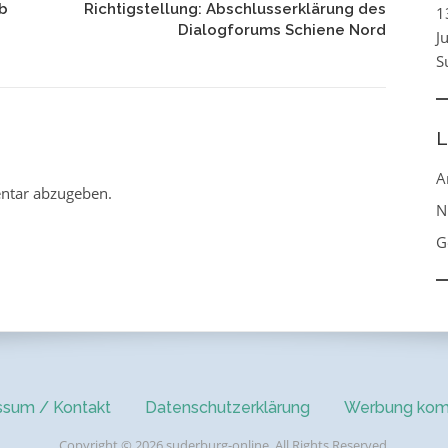
b
Richtigstellung: Abschlusserklärung des
1
Dialogforums Schiene Nord
J
S
L
A
ntar abzugeben.
N
G
ssum / Kontakt
Datenschutzerklärung
Werbung kom
Copyright © 2026 suderburg-online. All Rights Reserved.