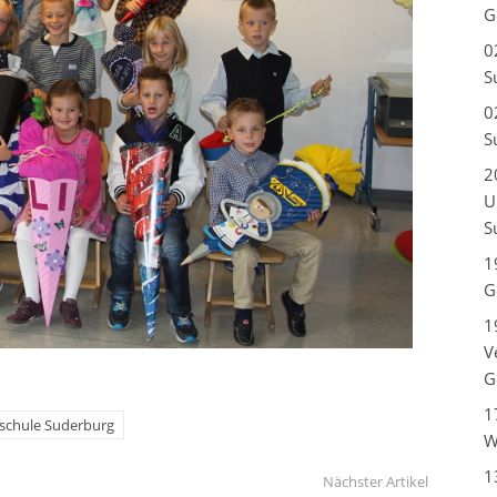
G
0
S
0
S
2
U
S
1
G
1
V
G
1
schule Suderburg
W
1
Nächster Artikel