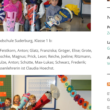
N
P
Z
dschule Suderburg, Klasse 1 b:
L
G
Feistkorn, Anton; Glatz, Franziska; Gröger, Elise; Grote,
Naschke, Magnus; Prick, Leon; Reiche, Joeline; Ritzmann,
A
ulze, Anton; Schütte, Max-Lukas; Schwarz, Frederik;
V
senlehrerin ist Claudia Hoechst.
0
G
0