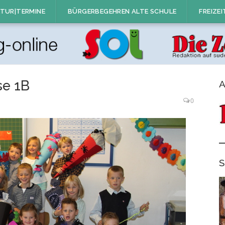
TUR|TERMINE
BÜRGERBEGEHREN ALTE SCHULE
FREIZEI
se 1B
A
0
S