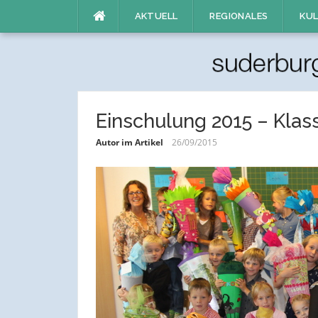
Direkt
AKTUELL
REGIONALES
KUL
zum
Inhalt
Einschulung 2015 – Klas
Autor im Artikel
26/09/2015