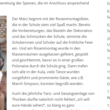
ubereitung der Speisen, die im Anschluss ansprechend
G
0
S
Der März beginnt mit der Rosenmontagsfeier,
die in der Schule stets viel Spaß macht. Bereits
0
die Vorbereitungen, das Basteln der Dekoration
S
und das Schmücken der Schule, stimmte die
2
Schülerinnen und Schüler auf die fröhliche Feier
U
ein. Und am Rosenmontag wurde in den
S
Klassenräumen ausgelassen gefeiert, gespielt
1
und geschlemmt, bevor es in einer großen
G
Polonaise durch die Schule ging. Dann trafen
sich alle in der Aula, viele Tänze wurden
1
vorgeführt und prominente Gäste, wie z.B.
V
March Simpson, konnten begrüßt werden.
G
1
Auch die jährliche Tanz- und Gesangseinlage von
W
Thorben durfte natürlich nicht fehlen! „Ich will
eure Hände sehen!“, so klang es ganz
1