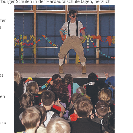
burger Schulen in der Hardautalschule tagen, herzlich
ter
t
r
as
ren
azu