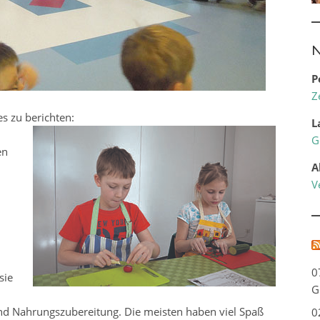
N
P
Z
s zu berichten:
L
G
en
A
V
0
sie
G
 Nahrungszubereitung. Die meisten haben viel Spaß
0