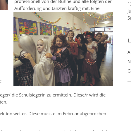
professionell von der Bühne und alle folgten der
1
Aufforderung und tanzten kräftig mit. Eine
J
S
L
A
,
N
G
e
sieger/ die Schulsiegerin zu ermitteln. Diese/r wird die
ten.
pektion weiter. Diese musste im Februar abgebrochen