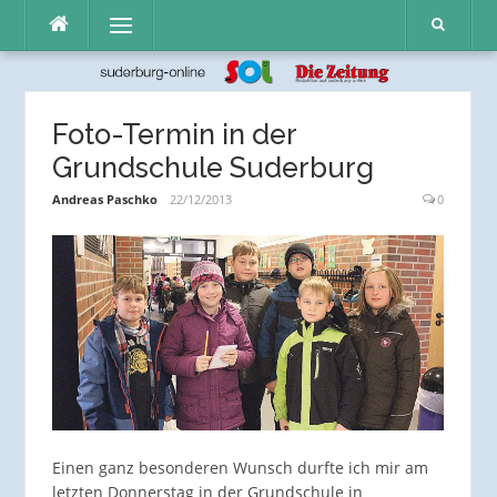
Direkt
Menü
zum
Inhalt
Foto-Termin in der
Grundschule Suderburg
Andreas Paschko
22/12/2013
0
Einen ganz besonderen Wunsch durfte ich mir am
letzten Donnerstag in der Grundschule in