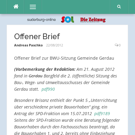
Direkt
Menü
zum
Inhalt
Offener Brief
Andreas Paschko
22/08/2012
0
Offener Brief zur BWU-Sitzung Gemeinde Gerdau
(Vorbemerkung der Redaktion:
Am 21. August 2012
fand in
Gerdau
Bargfeld die 2. (öffentliche) Sitzung des
Bau-, Wege- und Umweltausschusses der Gemeinde
Gerdau statt.
pdf990
Besondere Brisanz enthielt der Punkt 5 „Unterrichtung
über verschiedene private Bauvorhaben“ ging, ein
Antrag der SPD-Fraktion vom 15.07.2012
pdf9189
Seitens der SPD-Fraktion wurde eine Beratung folgender
Bauvorhaben durch den Fachausschuss beantragt, da
die Bauvorhaben 1. und 2. bereits ohne Einbeziehung