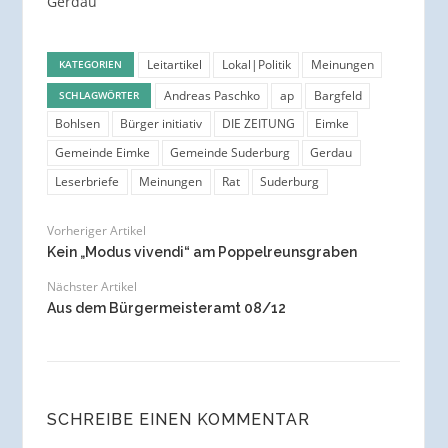
Gerdau“
Leitartikel
Lokal|Politik
Meinungen
KATEGORIEN
Andreas Paschko
ap
Bargfeld
SCHLAGWÖRTER
Bohlsen
Bürger initiativ
DIE ZEITUNG
Eimke
Gemeinde Eimke
Gemeinde Suderburg
Gerdau
Leserbriefe
Meinungen
Rat
Suderburg
Vorheriger Artikel
Kein „Modus vivendi“ am Poppelreunsgraben
Nächster Artikel
Aus dem Bürgermeisteramt 08/12
SCHREIBE EINEN KOMMENTAR