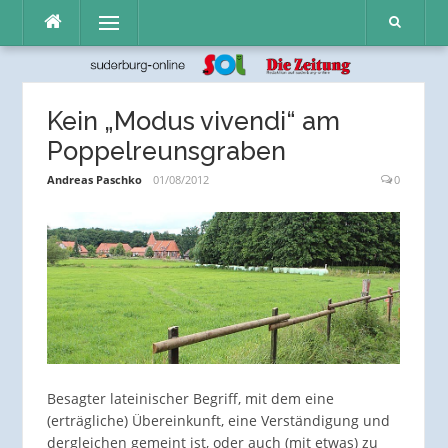
Direkt
Menü
zum
Inhalt
Kein „Modus vivendi“ am
Poppelreunsgraben
Andreas Paschko
01/08/2012
0
Besagter lateinischer Begriff, mit dem eine
(erträgliche) Übereinkunft, eine Verständigung und
dergleichen gemeint ist, oder auch (mit etwas) zu