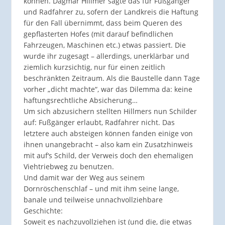
können. Dagmar Hillmer sagte das für Fußgänger
und Radfahrer zu, sofern der Landkreis die Haftung
für den Fall übernimmt, dass beim Queren des
gepflasterten Hofes (mit darauf befindlichen
Fahrzeugen, Maschinen etc.) etwas passiert. Die
wurde ihr zugesagt – allerdings, unerklärbar und
ziemlich kurzsichtig, nur für einen zeitlich
beschränkten Zeitraum. Als die Baustelle dann Tage
vorher „dicht machte“, war das Dilemma da: keine
haftungsrechtliche Absicherung…
Um sich abzusichern stellten Hillmers nun Schilder
auf: Fußgänger erlaubt, Radfahrer nicht. Das
letztere auch absteigen können fanden einige von
ihnen unangebracht – also kam ein Zusatzhinweis
mit auf‘s Schild, der Verweis doch den ehemaligen
Viehtriebweg zu benutzen.
Und damit war der Weg aus seinem
Dornröschenschlaf – und mit ihm seine lange,
banale und teilweise unnachvollziehbare
Geschichte:
Soweit es nachzuvollziehen ist (und die, die etwas