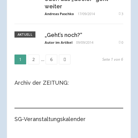
weiter
Andreas Paschko
17/09/2014
3
„Geht’s noch?“
AKTUELL
Autor im Artikel
09/09/2014
0
Seite
Seite
Seite
Seitennummerierung
1
2
…
6
Seite 1 von 6
der
Archiv der ZEITUNG:
Beiträge
SG-Veranstaltungskalender