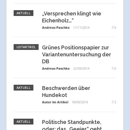
„Versprechen klingt wie
AKTUELL
Eichenholz…“
Andreas Paschko
11/11/2014
9
Grünes Positionspapier zur
LEITARTIKEL
Variantenuntersuchung der
DB
Andreas Paschko
22/09/2014
0
Beschwerden über
AKTUELL
Hundekot
Autor im Artikel
18/09/2014
3
Politische Standpunkte,
AKTUELL
oder: das „Geeier“ geht