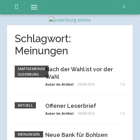
Direkt
Menü
zum
Inhalt
Schlagwort:
Meinungen
Nach der Wahl ist vor der
SAMTGEMEINDE
SUDERBURG
Wahl
Autor im Artikel
29/09/2016
0
Offener Leserbrief
AKTUELL
Autor im Artikel
18/09/2016
3
Neue Bank für Bohlsen
MEINUNGEN