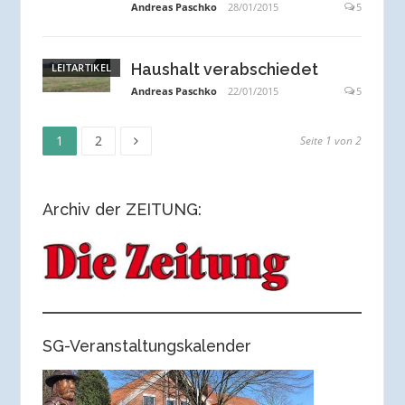
Andreas Paschko
28/01/2015
5
Haushalt verabschiedet
LEITARTIKEL
Andreas Paschko
22/01/2015
5
Seite
Seite
Seitennummerierung
1
2
Seite 1 von 2
der
Archiv der ZEITUNG:
Beiträge
SG-Veranstaltungskalender