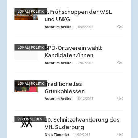
2. Frühschoppen der WSL
LOKAL|POLITIK
und UWG
Autor im Artikel
16/08/2016
0
SPD-Ortsverein wählt
LOKAL|POLITIK
Kandidaten/innen
Autor im Artikel
17/07/2016
0
Traditionelles
LOKAL|POLITIK
Grünkohlessen
Autor im Artikel
18/12/2015
0
10. Schnitzelwanderung des
VEREINSLEBEN
VfL Suderburg
Niels Tümmler
14/09/2015
0