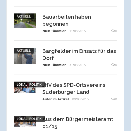
Bauarbeiten haben
AKTUELL
begonnen
Niels Tümmler
11/08/2015
0
Bargfelder im Einsatz für das
AKTUELL
Dorf
Niels Tümmler
31/03/2015
0
JHV des SPD-Ortsvereins
LOKAL|POLITIK
Suderburger Land
Autor im Artikel
09/03/2015
0
Aus dem Bürgermeisteramt
LOKAL|POLITIK
01/15