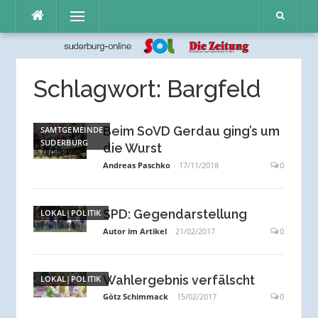
Direkt
Menü
zum
Inhalt
Schlagwort:
Bargfeld
Beim SoVD Gerdau ging’s um
SAMTGEMEINDE
SUDERBURG
die Wurst
Andreas Paschko
17/11/2018
0
SPD: Gegendarstellung
LOKAL|POLITIK
Autor im Artikel
21/02/2017
0
Wahlergebnis verfälscht
LOKAL|POLITIK
Götz Schimmack
15/02/2017
0