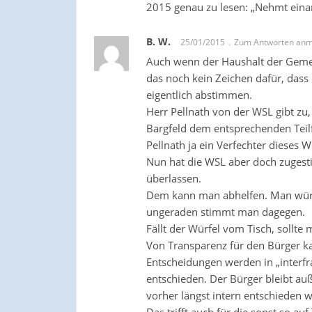
2015 genau zu lesen: „Nehmt eina
B. W.
25/01/2015
Zum Antworten anm
Auch wenn der Haushalt der Gemei
das noch kein Zeichen dafür, dass
eigentlich abstimmen.
Herr Pellnath von der WSL gibt z
Bargfeld dem entsprechenden Teilf
Pellnath ja ein Verfechter dieses W
Nun hat die WSL aber doch zugest
überlassen.
Dem kann man abhelfen. Man würfe
ungeraden stimmt man dagegen.
Fällt der Würfel vom Tisch, sollte
Von Transparenz für den Bürger k
Entscheidungen werden in „interfr
entschieden. Der Bürger bleibt au
vorher längst intern entschieden 
Das trifft auch für die sonst so a