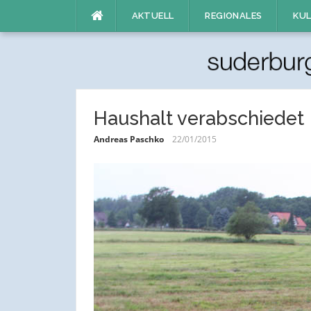
Direkt
AKTUELL
REGIONALES
KUL
zum
Inhalt
Haushalt verabschiedet
Andreas Paschko
22/01/2015