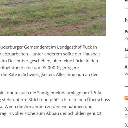
N
P
Z
Suderburger Gemeinderat im Landgasthof Puck in
L
abzuarbeiten – unter anderem sollte der Haushalt
G
 im Dezember geschehen, aber: eine Lücke in den
A
ingt durch eine um 95.000 € geringere
V
ie Räte in Schwierigkeiten. Alles hing nun an der
amit konnte auch die Samtgemeindeumlage um 1,5 %
teht unterm Strich nun plötzlich mit einen Überschuss
 da. Wenn die Annahmen zu den Einnahmen und
0
trag in voller Höhe zum Abbau der Schulden genutzt
G
0