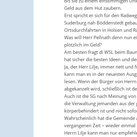
bis sie zu einem einstimmigen Ur
Geld aus dem Hut zaubern.
Erst spricht er sich für den Radw
Suderburg nah Böddenstedt gebaut
Ortsdurchfahrten in Holxen und Rä
Was will Herr Pellnath denn nun 
plötzlich im Geld?
Am besten fragt di WSL beim Baumts
hat sicher die besten Ideen und de
Ja, der Herr Lilje, immer nett un
kann man es in der neuesten Aus
lesen. Wenn der Bürger von Herrn L
abgekanzelt wird, schließlich ist d
Auch ist die SG nach Meinung von 
die Verwaltung jemanden aus der
körperbehindert ist und nicht sofo
Wahrscheinlich hat die Gemeinde au
vergangenen Zeit – wieder einmal 
Herrn Lilje kann man nur empfehlen