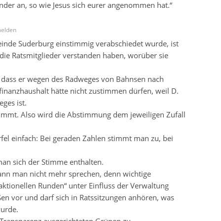
nder an, so wie Jesus sich eurer angenommen hat.“
elden
nde Suderburg einstimmig verabschiedet wurde, ist
 die Ratsmitglieder verstanden haben, worüber sie
u, dass er wegen des Radweges von Bahnsen nach
inanzhaushalt hätte nicht zustimmen dürfen, weil D.
eges ist.
immt. Also wird die Abstimmung dem jeweiligen Zufall
l einfach: Bei geraden Zahlen stimmt man zu, bei
 man sich der Stimme enthalten.
ann man nicht mehr sprechen, denn wichtige
aktionellen Runden“ unter Einfluss der Verwaltung
ßen vor und darf sich in Ratssitzungen anhören, was
wurde.
uf Transparenz ausgerichteten Grünen zu.