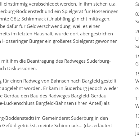
II einstimmig verabschiedet werden. In ihm stehen u.a.
S
erburg-Böddenstedt und ein Spielgerät für Hösseringen
0
nnte Götz Schimmack (Unabhängig) nicht mittragen.
S
gabe dafür für Geldverschwendung weil es einen
2
ereits im letzten Haushalt, wurde dort aber gestrichen
U
 Hösseringer Bürger ein größeres Spielgerät gewonnen
S
1
 mit ihm die Beantragung des Radweges Suderburg-
G
lich Diskussionen.
1
g für einen Radweg von Bahnsen nach Bargfeld gestellt
V
t abgelehnt worden. Er kam in Suderburg jedoch wieder
G
e Gerdau den Bau des Radweges Bargfeld-Gerdau
1
Lückenschluss Bargfeld-Bahnsen (ihren Anteil) als
W
1
burg-Böddenstedt) im Gemeinderat Suderburg in den
Gefühl getrickst, meinte Schimmack… (das erläutert
1
J