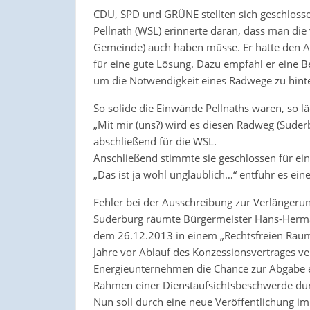
CDU, SPD und GRÜNE stellten sich geschlosse
Pellnath (WSL) erinnerte daran, dass man die 
Gemeinde) auch haben müsse. Er hatte den A
für eine gute Lösung. Dazu empfahl er eine 
um die Notwendigkeit eines Radwege zu hinte
So solide die Einwände Pellnaths waren, so 
„Mit mir (uns?) wird es diesen Radweg (Suder
abschließend für die WSL.
Anschließend stimmte sie geschlossen
für
ein
„Das ist ja wohl unglaublich…“ entfuhr es e
Fehler bei der Ausschreibung zur Verlängeru
Suderburg räumte Bürgermeister Hans-Herman
dem 26.12.2013 in einem „Rechtsfreien Raum“
Jahre vor Ablauf des Konzessionsvertrages ve
Energieunternehmen die Chance zur Abgabe 
Rahmen einer Dienstaufsichtsbeschwerde dur
Nun soll durch eine neue Veröffentlichung 