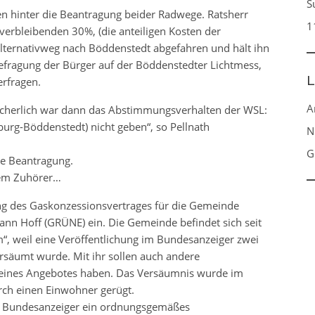
S
n hinter die Beantragung beider Radwege. Ratsherr
1
verbleibenden 30%, (die anteiligen Kosten der
lternativweg nach Böddenstedt abgefahren und hält ihn
Befragung der Bürger auf der Böddenstedter Lichtmess,
L
rfragen.
A
lächerlich war dann das Abstimmungsverhalten der WSL:
burg-Böddenstedt) nicht geben“, so Pellnath
N
G
e Beantragung.
inem Zuhörer…
ng des Gaskonzessionsvertrages für die Gemeinde
n Hoff (GRÜNE) ein. Die Gemeinde befindet sich seit
, weil eine Veröffentlichung im Bundesanzeiger zwei
rsäumt wurde. Mit ihr sollen auch andere
eines Angebotes haben. Das Versäumnis wurde im
ch einen Einwohner gerügt.
im Bundesanzeiger ein ordnungsgemäßes