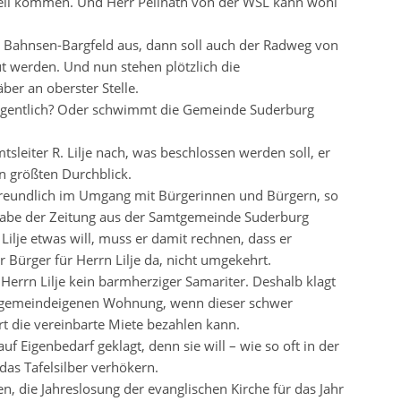
teil kommen. Und Herr Pellnath von der WSL kann wohl
eg Bahnsen-Bargfeld aus, dann soll auch der Radweg von
 werden. Und nun stehen plötzlich die
ber an oberster Stelle.
eigentlich? Oder schwimmt die Gemeinde Suderburg
leiter R. Lilje nach, was beschlossen werden soll, er
n größten Durchblick.
d freundlich im Umgang mit Bürgerinnen und Bürgern, so
gabe der Zeitung aus der Samtgemeinde Suderburg
ilje etwas will, muss er damit rechnen, dass er
er Bürger für Herrn Lilje da, nicht umgekehrt.
Herrn Lilje kein barmherziger Samariter. Deshalb klagt
 gemeindeigenen Wohnung, wenn dieser schwer
rt die vereinbarte Miete bezahlen kann.
f Eigenbedarf geklagt, denn sie will – wie so oft in der
das Tafelsilber verhökern.
, die Jahreslosung der evanglischen Kirche für das Jahr