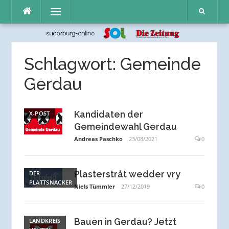
Direkt
Menü
zum
Inhalt
Schlagwort:
Gemeinde
Gerdau
Kandidaten der
X-POST
Gemeindewahl Gerdau
Andreas Paschko
23/08/2021
0
Plasterstråt wedder vry
DER
PLATTSNACKER
Niels Tümmler
27/12/2019
0
Bauen in Gerdau? Jetzt
LANDKREIS