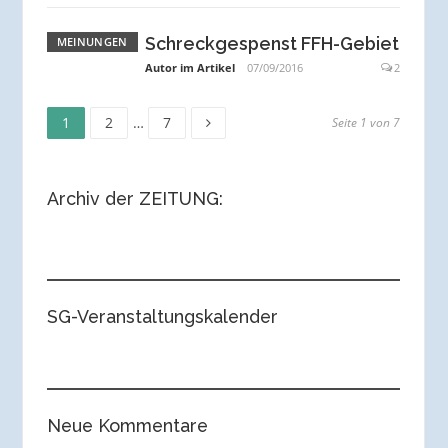
Schreckgespenst FFH-Gebiet
MEINUNGEN
Autor im Artikel
07/09/2016
2
Seite
Seite
Seite
Seitennummerierung
1
2
…
7
Seite 1 von 7
der
Archiv der ZEITUNG:
Beiträge
SG-Veranstaltungskalender
Neue Kommentare