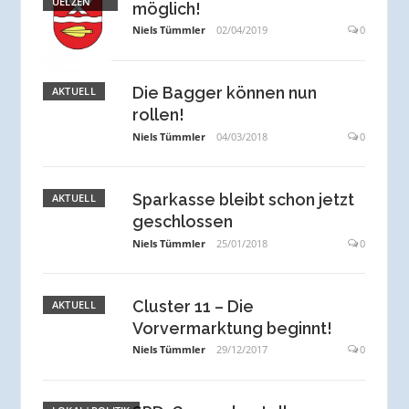
UELZEN
möglich!
Niels Tümmler
02/04/2019
0
Die Bagger können nun
AKTUELL
rollen!
Niels Tümmler
04/03/2018
0
Sparkasse bleibt schon jetzt
AKTUELL
geschlossen
Niels Tümmler
25/01/2018
0
Cluster 11 – Die
AKTUELL
Vorvermarktung beginnt!
Niels Tümmler
29/12/2017
0