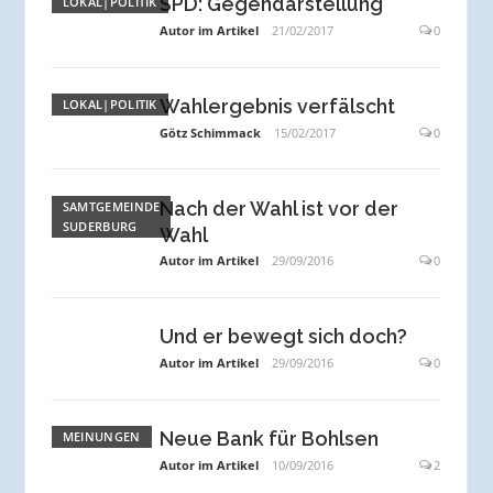
SPD: Gegendarstellung
LOKAL|POLITIK
Autor im Artikel
21/02/2017
0
Wahlergebnis verfälscht
LOKAL|POLITIK
Götz Schimmack
15/02/2017
0
Nach der Wahl ist vor der
SAMTGEMEINDE
SUDERBURG
Wahl
Autor im Artikel
29/09/2016
0
Und er bewegt sich doch?
Autor im Artikel
29/09/2016
0
Neue Bank für Bohlsen
MEINUNGEN
Autor im Artikel
10/09/2016
2