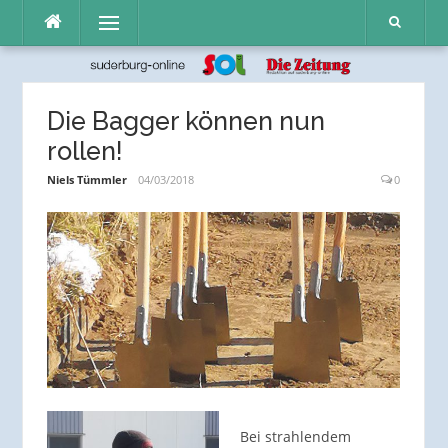
Direkt
Menü
zum
Inhalt
Die Bagger können nun
rollen!
Niels Tümmler
04/03/2018
0
Bei strahlendem