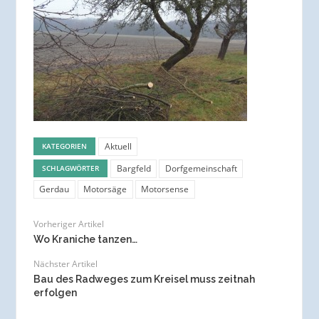
Aktuell
KATEGORIEN
Bargfeld
Dorfgemeinschaft
SCHLAGWÖRTER
Gerdau
Motorsäge
Motorsense
Vorheriger Artikel
Wo Kraniche tanzen…
Nächster Artikel
Bau des Radweges zum Kreisel muss zeitnah
erfolgen