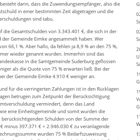
 besteht darin, dass die Zuwendungsempfänger, also die
G
schuld in einer bestimmten Zeit abgetragen und die
0
rschuldungen sind tabu.
S
f die Gesamtschulden von 3.343.401 €, die sich in der
0
d der Gemeinde Eimke angesammelt haben. Wer
S
n 66,1 %. Aber hallo, da fehlen ja 8,9 % an den 75 %,
2
mer wieder genannt wurden. Immerhin sind das
U
Landeskasse in die Samtgemeinde Suderburg geflossen
S
iger als die Quote von 75 % erwarten ließ. Bei der
1
i der Gemeinde Eimke 4.910 € weniger an.
G
und für die verringerten Zahlungen ist in den Rücklagen
1
agen betrugen zum Zeitpunkt der Berücksichtigung
V
amtverschuldung vermindert, denn das Land
G
ie eine Einheitsgemeinde und somit wurden die
1
zu berücksichtigenden Schulden von der Summe der
W
€ minus 397.371 € = 2.946.030 € zu veranlagende
Berechnungssumme wurden 75 % Bedarfszuweisung
1