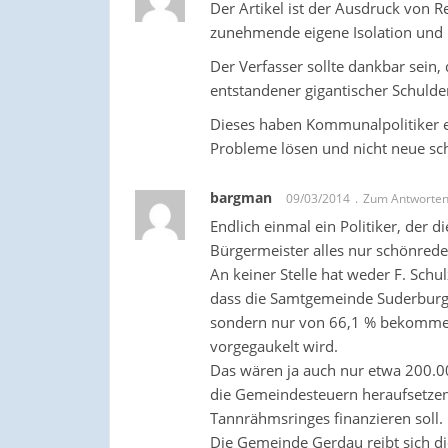
Der Artikel ist der Ausdruck von R
zunehmende eigene Isolation und 
Der Verfasser sollte dankbar sein,
entstandener gigantischer Schul
Dieses haben Kommunalpolitiker err
Probleme lösen und nicht neue sch
bargman
09/03/2014
Zum Antworte
Endlich einmal ein Politiker, der
Bürgermeister alles nur schönrede
An keiner Stelle hat weder F. Sc
dass die Samtgemeinde Suderburg 
sondern nur von 66,1 % bekommen 
vorgegaukelt wird.
Das wären ja auch nur etwa 200.0
die Gemeindesteuern heraufsetzen
Tannrähmsringes finanzieren soll.
Die Gemeinde Gerdau reibt sich di