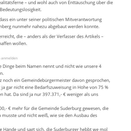
ealitätsferne – und wohl auch von Enttäuschung über die
Bedeutungslosigkeit.
 dass ein unter seiner politischen Mitverantwortung
denberg nunmehr nahezu abgebaut werden konnte.
eicht, die – anders als der Verfasser des Artikels –
affen wollen.
n anmelden
 die Dinge beim Namen nennt und nicht wie unsere 4
n.
hulz noch ein Gemeindebürgermeister davon gesprochen,
ja gar nicht eine Bedarfszuweisung in Höhe von 75 %
hat. Da sind ja nur 397.371,- € weniger als uns
00,- € mehr für die Gemeinde Suderburg gewesen, die
 musste und nicht weiß, wie sie den Ausbau des
e Hände und sagt sich, die Suderburger hebbt we mol