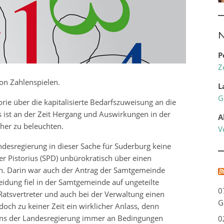
N
P
Z
on Zahlenspielen.
L
G
rie über die kapitalisierte Bedarfszuweisung an die
ist an der Zeit Hergang und Auswirkungen in der
A
er zu beleuchten.
V
esregierung in dieser Sache für Suderburg keine
er Pistorius (SPD) unbürokratisch über einen
. Darin war auch der Antrag der Samtgemeinde
eidung fiel in der Samtgemeinde auf ungeteilte
0
tsvertreter und auch bei der Verwaltung einen
G
och zu keiner Zeit ein wirklicher Anlass, denn
tens der Landesregierung immer an Bedingungen
0