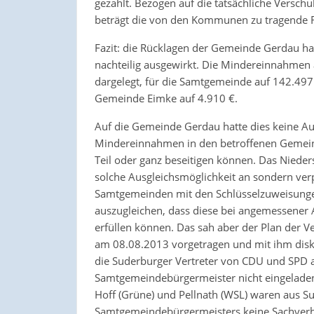
gezahlt. Bezogen auf die tatsächliche Versch
beträgt die von den Kommunen zu tragende R
Fazit: die Rücklagen der Gemeinde Gerdau h
nachteilig ausgewirkt. Die Mindereinnahmen 
dargelegt, für die Samtgemeinde auf 142.497
Gemeinde Eimke auf 4.910 €.
Auf die Gemeinde Gerdau hatte dies keine A
Mindereinnahmen in den betroffenen Gemein
Teil oder ganz beseitigen können. Das Nieders
solche Ausgleichsmöglichkeit an sondern verpf
Samtgemeinden mit den Schlüsselzuweisungen
auszugleichen, dass diese bei angemessener 
erfüllen können. Das sah aber der Plan der 
am 08.08.2013 vorgetragen und mit ihm disk
die Suderburger Vertreter von CDU und SPD
Samtgemeindebürgermeister nicht eingeladen 
Hoff (Grüne) und Pellnath (WSL) waren aus S
Samtgemeindebürgermeisters keine Sachverha