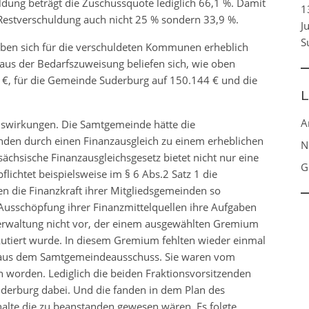
uldung beträgt die Zuschussquote lediglich 66,1 %. Damit
1
estverschuldung auch nicht 25 % sondern 33,9 %.
J
S
aben sich für die verschuldeten Kommunen erheblich
aus der Bedarfszuweisung beliefen sich, wie oben
 €, für die Gemeinde Suderburg auf 150.144 € und die
L
A
uswirkungen. Die Samtgemeinde hätte die
den durch einen Finanzausgleich zu einem erheblichen
N
ächsische Finanzausgleichsgesetz bietet nicht nur eine
G
lichtet beispielsweise im § 6 Abs.2 Satz 1 die
 die Finanzkraft ihrer Mitgliedsgemeinden so
Ausschöpfung ihrer Finanzmittelquellen ihre Aufgaben
Verwaltung nicht vor, der einem ausgewählten Gremium
utiert wurde. In diesem Gremium fehlten wieder einmal
 aus dem Samtgemeindeausschuss. Sie waren vom
worden. Lediglich die beiden Fraktionsvorsitzenden
uderburg dabei. Und die fanden in dem Plan des
lte die zu beanstanden gewesen wären. Es folgte