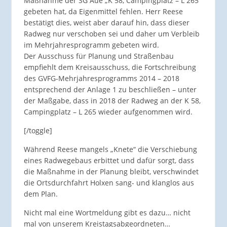
Maßnahme der SG Aue „K 58, Campingplatz – L 265“
gebeten hat, da Eigenmittel fehlen. Herr Reese
bestätigt dies, weist aber darauf hin, dass dieser
Radweg nur verschoben sei und daher um Verbleib
im Mehrjahresprogramm gebeten wird.
Der Ausschuss für Planung und Straßenbau
empfiehlt dem Kreisausschuss, die Fortschreibung
des GVFG-Mehrjahresprogramms 2014 – 2018
entsprechend der Anlage 1 zu beschließen – unter
der Maßgabe, dass in 2018 der Radweg an der K 58,
Campingplatz – L 265 wieder aufgenommen wird.
[/toggle]
Während Reese mangels „Knete“ die Verschiebung
eines Radwegebaus erbittet und dafür sorgt, dass
die Maßnahme in der Planung bleibt, verschwindet
die Ortsdurchfahrt Holxen sang- und klanglos aus
dem Plan.
Nicht mal eine Wortmeldung gibt es dazu… nicht
mal von
unserem
Kreistagsabgeordneten…