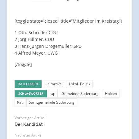
[toggle state=“closed“ title=“Mitglieder im Kreistag“]
1 Otto Schröder CDU
2 Jörg Hillmer, CDU
3 Hans-Jürgen Drögemüller, SPD
4 Alfred Meyer, UWG
[/toggle]
Leitartikel
Lokal|Politik
KATEGORIEN
ap
Gemeinde Suderburg
Holxen
SCHLAGWÖRTER
Rat
Samtgemeinde Suderburg
Vorheriger Artikel
Der Kandidat
Nächster Artikel