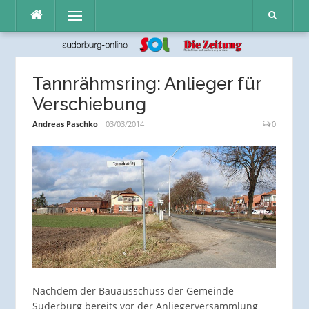
Direkt
Menü
zum
Inhalt
Tannrähmsring: Anlieger für
Verschiebung
Andreas Paschko
03/03/2014
0
Nachdem der Bauausschuss der Gemeinde
Suderburg bereits vor der Anliegerversammlung