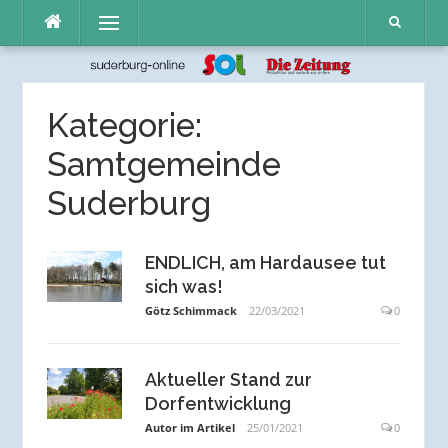
Direkt
Menü
zum
Inhalt
Kategorie:
Samtgemeinde
Suderburg
ENDLICH, am Hardausee tut
sich was!
Götz Schimmack
22/03/2021
0
Aktueller Stand zur
Dorfentwicklung
Autor im Artikel
25/01/2021
0