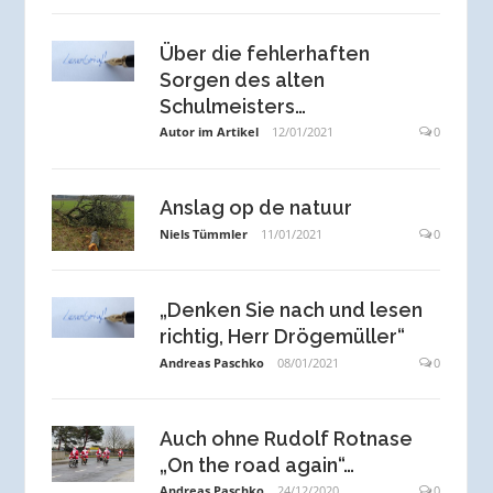
Über die fehlerhaften
Sorgen des alten
Schulmeisters…
Autor im Artikel
12/01/2021
0
Anslag op de natuur
Niels Tümmler
11/01/2021
0
„Denken Sie nach und lesen
richtig, Herr Drögemüller“
Andreas Paschko
08/01/2021
0
Auch ohne Rudolf Rotnase
„On the road again“…
Andreas Paschko
24/12/2020
0