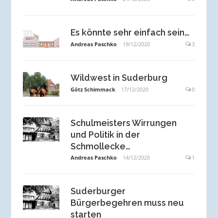
Es könnte sehr einfach sein…
Andreas Paschko
19/12/2020
3
Wildwest in Suderburg
Götz Schimmack
17/12/2020
0
Schulmeisters Wirrungen
und Politik in der
Schmollecke…
Andreas Paschko
14/12/2020
1
Suderburger
Bürgerbegehren muss neu
starten