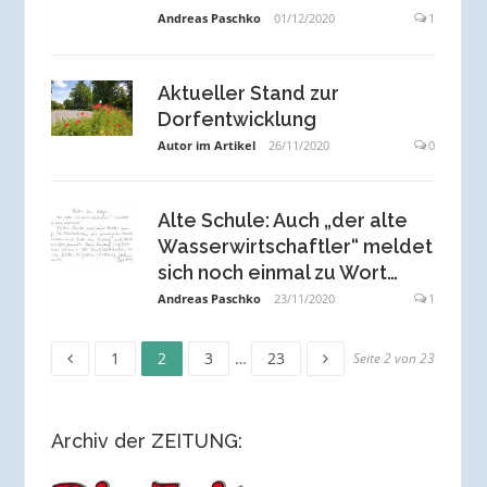
Andreas Paschko
01/12/2020
1
Aktueller Stand zur
Dorfentwicklung
Autor im Artikel
26/11/2020
0
Alte Schule: Auch „der alte
Wasserwirtschaftler“ meldet
sich noch einmal zu Wort…
Andreas Paschko
23/11/2020
1
Seite
Seite
Seite
Seite
Seitennummerierung
1
2
3
…
23
Seite 2 von 23
der
Archiv der ZEITUNG:
Beiträge