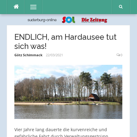
Direkt
Menü
zum
Inhalt
ENDLICH, am Hardausee tut
sich was!
Götz Schimmack
22/03/2021
0
Vier Jahre lang dauerte die kurvenreiche und
gefährliche Fahrt durch Verwaltungsgestrüpp,