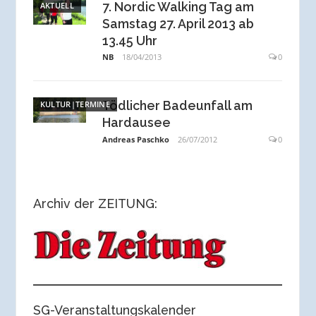
7. Nordic Walking Tag am
AKTUELL
Samstag 27. April 2013 ab
13.45 Uhr
NB
18/04/2013
0
Tödlicher Badeunfall am
KULTUR|TERMINE
Hardausee
Andreas Paschko
26/07/2012
0
Archiv der ZEITUNG:
SG-Veranstaltungskalender