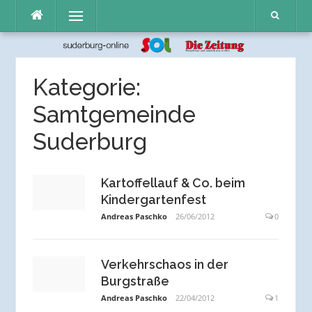
Direkt
Menü
zum
Inhalt
Kategorie:
Samtgemeinde
Suderburg
Kartoffellauf & Co. beim
Kindergartenfest
Andreas Paschko
26/06/2012
0
Verkehrschaos in der
Burgstraße
Andreas Paschko
22/04/2012
1