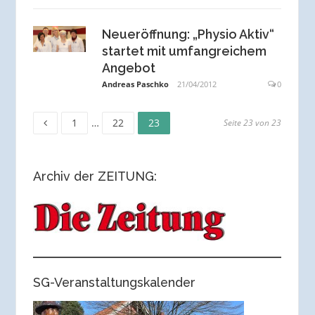
Neueröffnung: „Physio Aktiv“
startet mit umfangreichem
Angebot
Andreas Paschko
21/04/2012
0
Seite
Seite
Seite
Seitennummerierung
1
…
22
23
Seite 23 von 23
der
Archiv der ZEITUNG:
Beiträge
SG-Veranstaltungskalender