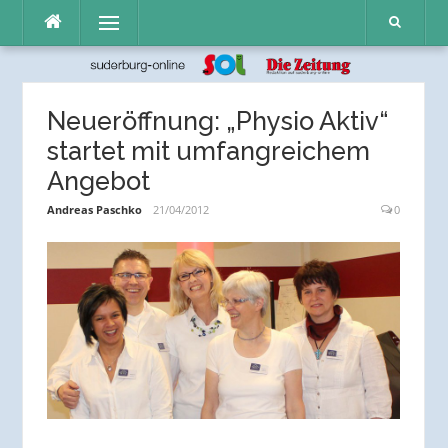
Direkt
Menü
zum
Inhalt
Neueröffnung: „Physio Aktiv“
startet mit umfangreichem
Angebot
Andreas Paschko
21/04/2012
0