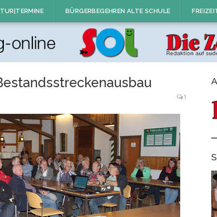
TUR|TERMINE
BÜRGERBEGEHREN ALTE SCHULE
FREIZEI
Bestandsstreckenausbau
A
1
S