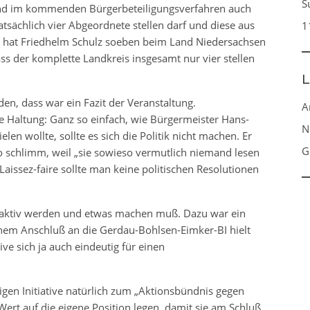
S
d im kommenden Bürgerbeteiligungsverfahren auch
tsächlich vier Abgeordnete stellen darf und diese aus
1
s hat Friedhelm Schulz soeben beim Land Niedersachsen
s der komplette Landkreis insgesamt nur vier stellen
L
en, dass war ein Fazit der Veranstaltung.
A
re Haltung: Ganz so einfach, wie Bürgermeister Hans-
N
n wollte, sollte es sich die Politik nicht machen. Er
G
o schlimm, weil „sie sowieso vermutlich niemand lesen
aissez-faire sollte man keine politischen Resolutionen
n aktiv werden und etwas machen muß. Dazu war ein
nem Anschluß an die Gerdau-Bohlsen-Eimker-BI hielt
tive sich ja auch eindeutig für einen
sigen Initiative natürlich zum „Aktionsbündnis gegen
 Wert auf die eigene Position legen, damit sie am Schluß