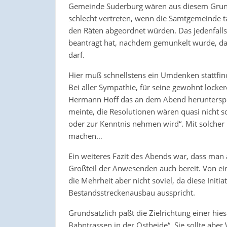
Gemeinde Suderburg wären aus diesem Grun
schlecht vertreten, wenn die Samtgemeinde ta
den Räten abgeordnet würden. Das jedenfall
beantragt hat, nachdem gemunkelt wurde, das
darf.
Hier muß schnellstens ein Umdenken stattfind
Bei aller Sympathie, für seine gewohnt locke
Hermann Hoff das an dem Abend herunterspiele
meinte, die Resolutionen wären quasi nicht s
oder zur Kenntnis nehmen wird“. Mit solcher L
machen…
Ein weiteres Fazit des Abends war, dass ma
Großteil der Anwesenden auch bereit. Von ei
die Mehrheit aber nicht soviel, da diese Initia
Bestandsstreckenausbau ausspricht.
Grundsätzlich paßt die Zielrichtung einer hie
Bahntrassen in der Ostheide“. Sie sollte aber