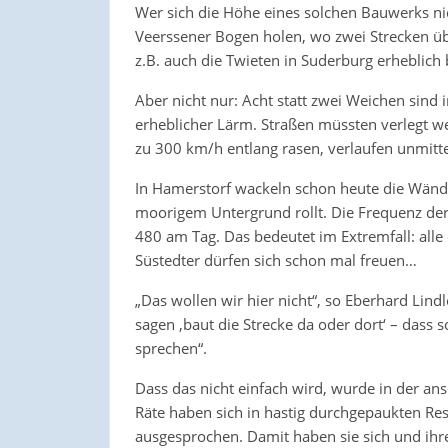
Wer sich die Höhe eines solchen Bauwerks nich
Veerssener Bogen holen, wo zwei Strecken üb
z.B. auch die Twieten in Suderburg erheblich
Aber nicht nur: Acht statt zwei Weichen sind 
erheblicher Lärm. Straßen müssten verlegt w
zu 300 km/h entlang rasen, verlaufen unmit
In Hamerstorf wackeln schon heute die Wände
moorigem Untergrund rollt. Die Frequenz de
480 am Tag. Das bedeutet im Extremfall: alle
Süstedter dürfen sich schon mal freuen…
„Das wollen wir hier nicht“, so Eberhard Lindl
sagen ‚baut die Strecke da oder dort‘ – dass 
sprechen“.
Dass das nicht einfach wird, wurde in der ans
Räte haben sich in hastig durchgepaukten Re
ausgesprochen. Damit haben sie sich und ihre