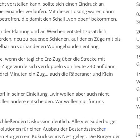
t vorstellen kann, sollte sich einen Eindruck an
S
ereinander verlaufen. Mit dieser Lösung wären dann
0
 betroffen, die damit den Schall „von oben“ bekommen.
S
in der Planung und an Weichen entsteht zusätzlich
2
erden, neu zu bauende Schienen, auf denen Züge mit bis
U
telbar an vorhandenen Wohngebäuden entlang.
S
1
, wenn der tägliche Erz-Zug über die Strecke mit
G
r Züge würde sich verdoppeln von heute 240 auf dann
 drei Minuten ein Zug… auch die Räberaner und Klein
1
V
G
off in seiner Einleitung, „wir wollen aber auch nicht
1
sollen andere entscheiden. Wir wollen nur für uns
W
1
chließenden Diskussion deutlich. Alle vier Suderburger
1
solutionen für einen Ausbau der Bestandsstrecke
n
J
n Bürgern ein Kukucksei ins Nest gelegt. Die Bürger der