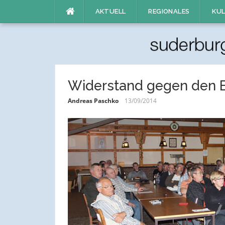
Direkt
AKTUELL
REGIONALES
KUL
zum
Inhalt
Widerstand gegen den 
Andreas Paschko
13/09/2014