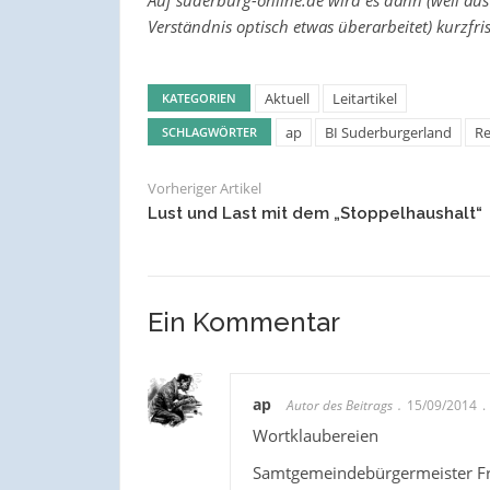
Verständnis optisch etwas überarbeitet) kurzfrist
Aktuell
Leitartikel
KATEGORIEN
ap
BI Suderburgerland
Re
SCHLAGWÖRTER
Vorheriger Artikel
Lust und Last mit dem „Stoppelhaushalt“
Ein Kommentar
ap
Autor des Beitrags
15/09/2014
Wortklaubereien
Samtgemeindebürgermeister Frie