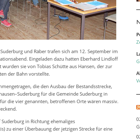
N
P
Z
, Suderburg und Räber trafen sich am 12. September im
L
tionsabend. Eingeladen dazu hatten Eberhard Lindloff
G
t wurden sie von Tobias Schütte aus Hansen, der zur
A
en der Bahn vorstellte.
V
ammengetragen, die den Ausbau der Bestandsstrecke,
shausen–Suderburg für die Gemeinde Suderburg in
für die vier genannten, betroffenen Orte wären massiv.
reckend.
0
 Suderburg in Richtung ehemaliges
G
) zu einer Überbauung der jetzigen Strecke für eine
0