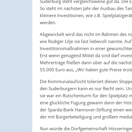
Suderburg steht vergleichsweise gut da. Die E
So steht im nächsten Jahr der Ausbau des Tan
kleinere Investitionen, wie z.B. Spielplatzge
werden.
Abgewickelt wird das nicht im Rahmen des nor
wie Rüdiger Lilje sie fast liebevoll nannte. Au
Investitionsmaßnahmen in einer gewünschten
Erst wenn genügend Mittel da sind darf inv
Mehrerträge fließen dann über auf die nächste
55.000 Euro aus, „Wir haben gute Preise erzielt
Die Kommunalaufsicht toleriert diesen Stopp
den Suderburgern kann es nur Recht sein. Un
sie war ein Rutschenturm für den Spielplatz m
eine glückliche Fügung gewann dann der Hös
der Sparda-Bank Hannover-Stiftung einen we
der mit Bürgerbeteiligung und großem medi
Nun würde die Dorfgemeinschaft Hösseringen d