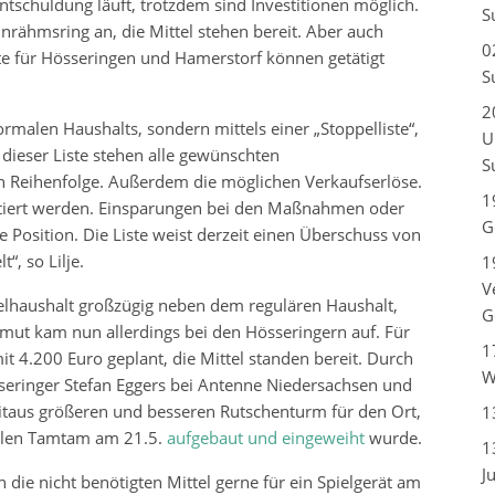
ntschuldung läuft, trotzdem sind Investitionen möglich.
S
nrähmsring an, die Mittel stehen bereit. Aber auch
0
räte für Hösseringen und Hamerstorf können getätigt
S
2
malen Haushalts, sondern mittels einer „Stoppelliste“,
U
f dieser Liste stehen alle gewünschten
S
 Reihenfolge. Außerdem die möglichen Verkaufserlöse.
1
estiert werden. Einsparungen bei den Maßnahmen oder
G
 Position. Die Liste weist derzeit einen Überschuss von
“, so Lilje.
1
V
elhaushalt großzügig neben dem regulären Haushalt,
G
mut kam nun allerdings bei den Hösseringern auf. Für
1
it 4.200 Euro geplant, die Mittel standen bereit. Durch
W
seringer Stefan Eggers bei Antenne Niedersachsen und
itaus größeren und besseren Rutschenturm für den Ort,
1
alen Tamtam am 21.5.
aufgebaut und eingeweiht
wurde.
1
J
ie nicht benötigten Mittel gerne für ein Spielgerät am