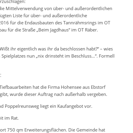
rzuschlagen:
die Mittelverwendung von über- und außerordentlichen
ügten Liste für über- und außerordentliche
2016 für die Endausbauten des Tannrähmsrings im OT
au für die Straße „Beim Jagdhaus“ im OT Räber.
ißt ihr eigentlich was ihr da beschlossen habt?“ – wies
s Spielplatzes nun „nix drinsteht im Beschluss…“. Formell
:
Tiefbauarbeiten hat die Firma Hohensee aus Ebstorf
 gibt, wurde dieser Auftrag nach außerhalb vergeben.
d Poppelreunsweg liegt ein Kaufangebot vor.
t im Rat.
port 750 qm Erweiterungsflächen. Die Gemeinde hat