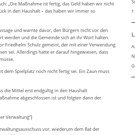
S
ch: „Die Maßnahme ist fertig, das Geld haben wir nicht
urück in den Haushalt – das haben wir immer so
1
Aussage und warnte davor, den Bürgern nicht vor den
L
ert werden und die Gemeinde sich an ihr Wort halten.
r Friedhelm Schulz gemeint, der mit einer Verwendung
A
n sei. Allerdings hatte er darauf hingewiesen, dass
N
 müsse.
G
t dem Spielplatz noch nicht fertig sei. Ein Zaun muss
s die Mittel erst endgültig in den Haushalt
ßnahme abgeschlossen ist und folgten dann der
der Verwaltung“]
rwaltungsausschuss vor, wiederum dem Rat der