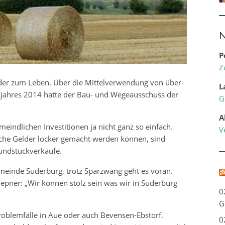
N
P
Z
ieder zum Leben. Über die Mittelverwendung von über-
L
sjahres 2014 hatte der Bau- und Wegeausschuss der
G
A
meindlichen Investitionen ja nicht ganz so einfach.
V
iche Gelder locker gemacht werden können, sind
undstückverkäufe.
emeinde Suderburg, trotz Sparzwang geht es voran.
pner: „Wir können stolz sein was wir in Suderburg
0
G
roblemfälle in Aue oder auch Bevensen-Ebstorf.
0