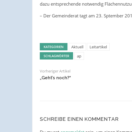
dazu entsprechende notwendig Flächennut
– Der Gemeinderat tagt am 23. Sptember 20
Aktuell
Leitartikel
KATEGORIEN
ap
SCHLAGWÖRTER
Vorheriger Artikel
„Geht’s noch?“
SCHREIBE EINEN KOMMENTAR
Du musst
angemeldet
sein, um einen Komme