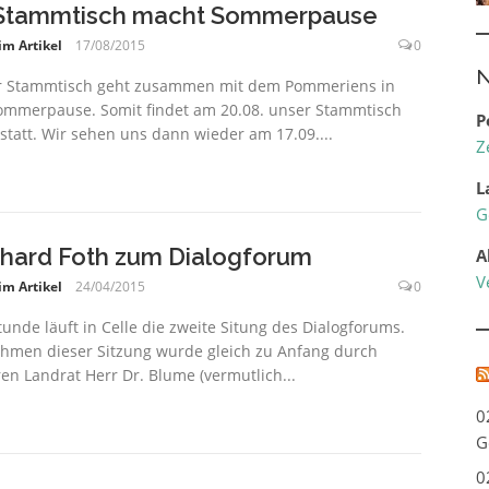
Stammtisch macht Sommerpause
im Artikel
17/08/2015
0
N
 Stammtisch geht zusammen mit dem Pommeriens in
ommerpause. Somit findet am 20.08. unser Stammtisch
P
 statt. Wir sehen uns dann wieder am 17.09....
Z
L
G
hard Foth zum Dialogforum
A
V
im Artikel
24/04/2015
0
tunde läuft in Celle die zweite Situng des Dialogforums.
hmen dieser Sitzung wurde gleich zu Anfang durch
en Landrat Herr Dr. Blume (vermutlich...
0
G
0