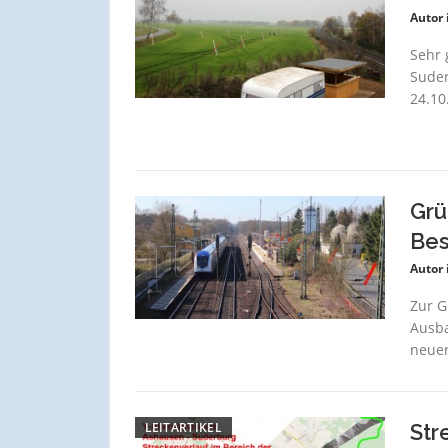
Autor 
Sehr 
Suder
24.10
Grü
Bes
Autor 
Zur G
Ausba
neuer
LEITARTIKEL
Str