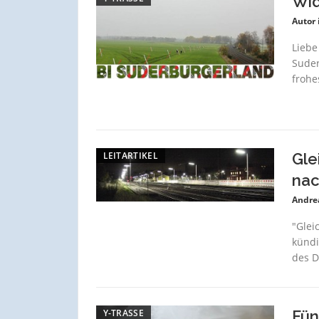
Wid
Autor 
Liebe
Suder
frohe
LEITARTIKEL
Gle
nac
Andre
"Glei
kündi
des D
Y-TRASSE
Fün