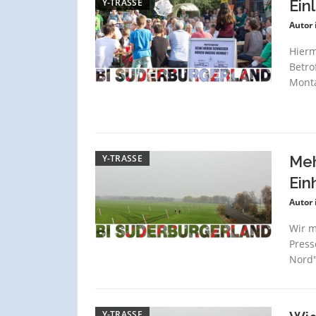
Y-TRASSE
Ein
Autor 
Hierm
Betro
Monta
Y-TRASSE
Meh
Ein
Autor 
Wir m
Press
Nord"
Y-TRASSE