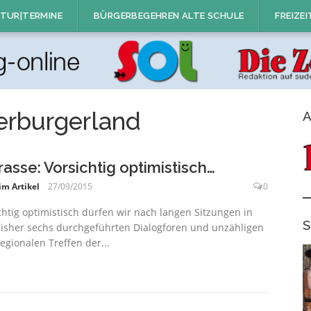
TUR|TERMINE
BÜRGERBEGEHREN ALTE SCHULE
FREIZEI
erburgerland
A
rasse: Vorsichtig optimistisch…
im Artikel
27/09/2015
0
chtig optimistisch dürfen wir nach langen Sitzungen in
S
isher sechs durchgeführten Dialogforen und unzähligen
egionalen Treffen der...