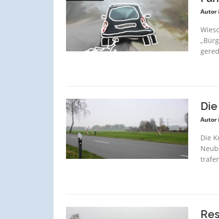
Autor 
Wieso
„Bürg
gerede
Die
Autor 
Die K
Neuba
trafe
Res