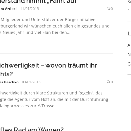
erstand nimmt „Fahrt auf“
S
im Artikel
11/01/2015
0
1
 Mitglieder und Unterstützer der Bürgerinitiative
burgerland wir wünschen euch allen ein gesundes und
s Neues Jahr und viel Elan bei den...
L
A
N
G
ichwertigkeit – wovon träumt ihr
hts?
as Paschko
03/01/2015
0
chwertigkeit durch klare Strukturen und Regeln", das
gte die Agentur vom Hoff an, die mit der Durchführung
ialogprozesses zur Y-Trasse...
ftes Rad am Wagen?