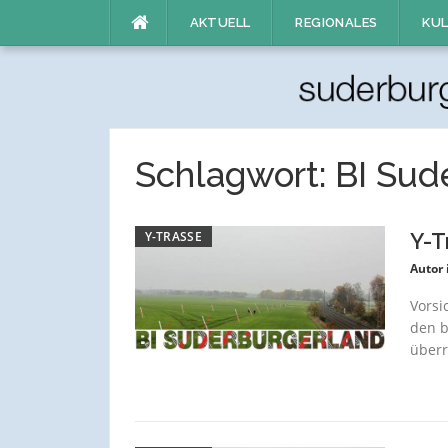
Direkt
AKTUELL
REGIONALES
KUL
zum
Inhalt
Schlagwort:
BI Sud
Y-TRASSE
Y-T
Autor 
Vorsi
den b
überr