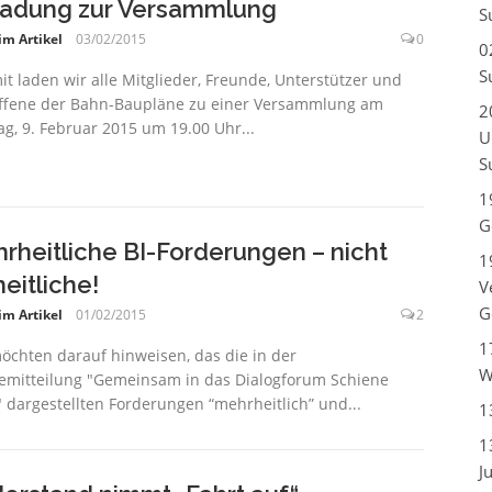
ladung zur Versammlung
S
im Artikel
03/02/2015
0
0
S
it laden wir alle Mitglieder, Freunde, Unterstützer und
ffene der Bahn-Baupläne zu einer Versammlung am
2
g, 9. Februar 2015 um 19.00 Uhr...
U
S
1
G
rheitliche BI-Forderungen – nicht
1
heitliche!
V
G
im Artikel
01/02/2015
2
1
öchten darauf hinweisen, das die in der
W
emitteilung "Gemeinsam in das Dialogforum Schiene
 dargestellten Forderungen “mehrheitlich” und...
1
1
J