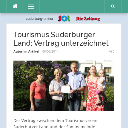
Direkt
Menü
zum
Inhalt
Tourismus Suderburger
Land: Vertrag unterzeichnet
Autor im Artikel
06/06/2014
0
Der Vertrag zwischen dem Tourismusverein
Suderburger Land und der Samtgemeinde