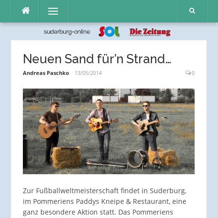
Direkt
Menü
zum
Inhalt
Neuen Sand für’n Strand…
Andreas Paschko
13/05/2014
0
Zur Fußballweltmeisterschaft findet in Suderburg,
im Pommeriens Paddys Kneipe & Restaurant, eine
ganz besondere Aktion statt. Das Pommeriens