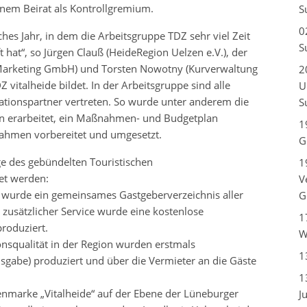
nem Beirat als Kontrollgremium.
S
0
iches Jahr, in dem die Arbeitsgruppe TDZ sehr viel Zeit
S
 hat“, so Jürgen Clauß (HeideRegion Uelzen e.V.), der
Marketing GmbH) und Torsten Nowotny (Kurverwaltung
2
vitalheide bildet. In der Arbeitsgruppe sind alle
U
erationspartner vertreten. So wurde unter anderem die
S
en erarbeitet, ein Maßnahmen- und Budgetplan
1
ahmen vorbereitet und umgesetzt.
G
ge des gebündelten Touristischen
1
et werden:
V
n wurde ein gemeinsames Gastgeberverzeichnis aller
G
zusätzlicher Service wurde eine kostenlose
1
roduziert.
W
nsqualität in der Region wurden erstmals
1
abe) produziert und über die Vermieter an die Gäste
1
enmarke „Vitalheide“ auf der Ebene der Lüneburger
J