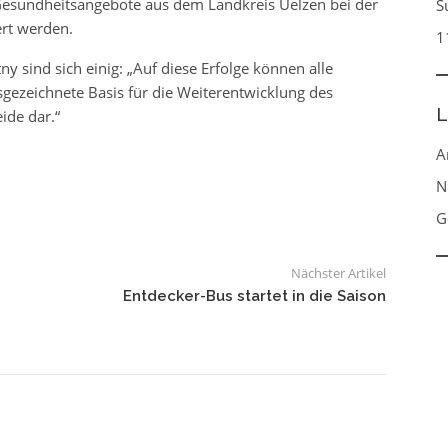
Gesundheitsangebote aus dem Landkreis Uelzen bei der
S
ert werden.
1
y sind sich einig: „Auf diese Erfolge können alle
ausgezeichnete Basis für die Weiterentwicklung des
L
ide dar.“
A
N
G
Nächster Artikel
Entdecker-Bus startet in die Saison