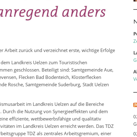
N
P
Z
ver Arbeit zurück und verzeichnet erste, wichtige Erfolge
L
G
s dem Landkreis Uelzen zum Touristischen
ammen geschlossen. Beteiligt sind: Samtgemeinde Aue,
A
ensen, Flecken Bad Bodenteich, Klosterflecken
V
inde Rosche, Samtgemeinde Suderburg, Stadt Uelzen
urismusarbeit im Landkreis Uelzen auf die Bereiche
n. Durch die Nutzung von Synergieeffekten und dem
0
ine effiziente, wettbewerbsfähige und qualitativ
G
ivitäten im Landkreis Uelzen erreicht werden. Das TDZ
rbeitsgruppe TDZ als zentrales Arbeitsgremium, einer
0