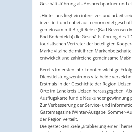
Geschäftsführung als Ansprechpartner und ei
„Hinter uns liegt ein intensives und arbeitsre
investiert und dabei auch enorm viel geschafft
gemeinsam mit Birgit Rehse (Bad Bevensen 
Bad Bodenteich) die Geschäftsführung des TDZ 
touristischen Vertreter der beteiligten Koop
Marke vitalheide mit ihren Markenbotschaft
entwickelt und zahlreiche gemeinsame Maßn
Bereits im ersten Jahr konnten wichtige Erfol
Dienstleistungszentrums vitalheide verzeichn
Erstmals in der Geschichte der Region Uelze
Orte im Landkreis Uelzen herausgegeben. Als 
Ausflugskarte für die Neukundengewinnung p
Zur Verbesserung der Service- und Informatio
Gästemagazine (Winter-Ausgabe, Sommer-Ausg
der Region verteilt.
Die gesteckten Ziele „Etablierung einer Them