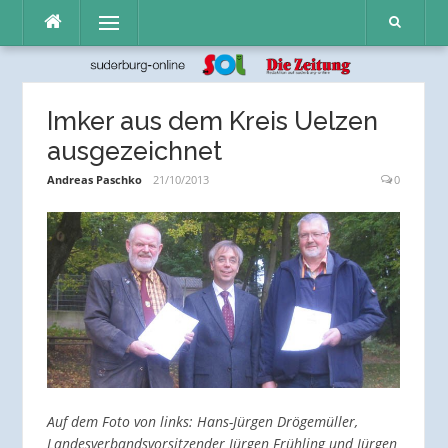
Direkt
Menü
zum
Inhalt
Imker aus dem Kreis Uelzen
ausgezeichnet
Andreas Paschko
21/10/2013
0
Auf dem Foto von links: Hans-Jürgen Drögemüller,
Landesverbandsvorsitzender Jürgen Frühling und Jürgen