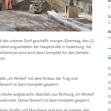
P
Z
L
G
A
V
l des unteren Dorf geschafft: morgen (Dienstag, den 22.
altierungsarbeiten der Hauptstraße in Suderburg. Sie
orfzentrum wird wird dann komplett für den Verkehr
ch!
0
G
aße „Im Winkel“ mit dem Einbau der Trag und
0
Bereich ist dann komplett gesperrt.
G
 Decke aufgebracht, ebenfalls aus Richtung „Im Winkel“
0
daubrücke. Dieser Bereich ist dann komplett gesperrt.
S
Hilmer-Straße und Maschweg sind erst ab Samtag, den
0