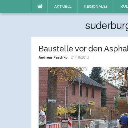
Direkt
AKTUELL
REGIONALES
KUL
zum
Inhalt
Baustelle vor den Aspha
Andreas Paschko
21/10/2013