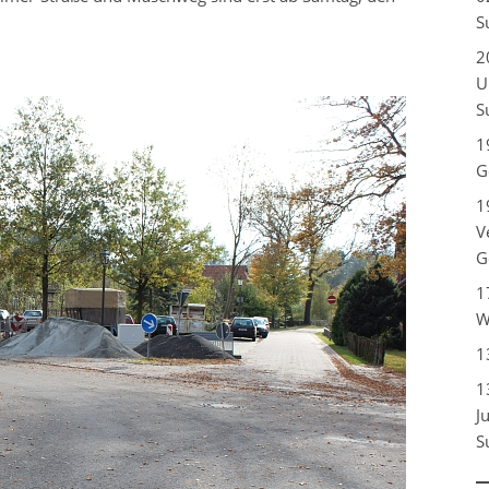
S
2
U
S
1
G
1
V
G
1
W
1
1
J
S