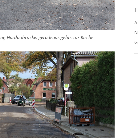
L
A
N
tung Hardaubrücke, geradeaus gehts zur Kirche
G