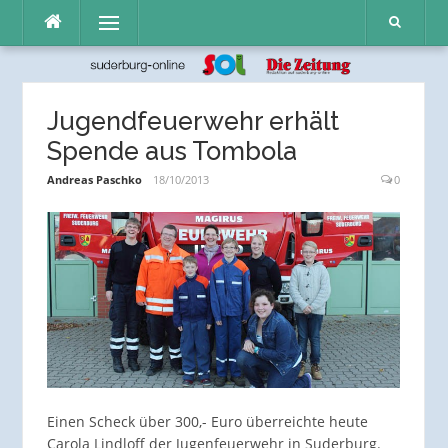
Direkt
Menü
zum
Inhalt
Jugendfeuerwehr erhält
Spende aus Tombola
Andreas Paschko
18/10/2013
0
Einen Scheck über 300,- Euro überreichte heute
Carola Lindloff der Jugenfeuerwehr in Suderburg.