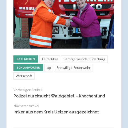
Leitartikel
Samtgemeinde Suderburg
KATEGORIEN
ap
Freiwillige Feuerwehr
SCHLAGWÖRTER
Wirtschaft
Vorheriger Artikel
Polizei durchsucht Waldgebiet – Knochenfund
Nächster Artikel
Imker aus dem Kreis Uelzen ausgezeichnet